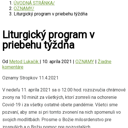
ÚVODNÁ STRÁNKA
OZNAMY
Liturgický program v priebehu týždňa
Liturgický program v
priebehu týždňa
Od
Metod Lukačik
|
10. apríla 2021
|
OZNAMY
|
Žiadne
komentáre
Oznamy Stropkov 11.4.2021
V nedeľu 11. apríla 2021 sa o 12.00 hod. rozozvučia chrámové
zvony na 10 minút za všetkých, ktorí zomreli na ochorenie
Covid-19 i za všetky ostatné obete pandémie. Všetci sme
pozvaní, aby sme si pri tomto zvonení na nich spomenuli vo
svojich modlitbách. Prosme o Božie milosrdenstvo pre
zosnulých a o Božiu pomoc pre pozostalých.