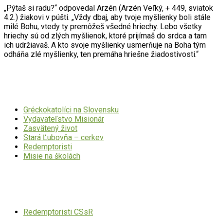
„Pýtaš si radu?“ odpovedal Arzén (Arzén Veľký, + 449, sviatok
4.2.) žiakovi v púšti. „Vždy dbaj, aby tvoje myšlienky boli stále
milé Bohu, vtedy ty premôžeš všedné hriechy. Lebo všetky
hriechy sú od zlých myšlienok, ktoré prijímaš do srdca a tam
ich udržiavaš. A kto svoje myšlienky usmerňuje na Boha tým
odháňa zlé myšlienky, ten premáha hriešne žiadostivosti.“
Dôležité odkazy
Gréckokatolíci na Slovensku
Vydavateľstvo Misionár
Zasvätený život
Stará Ľubovňa – cerkev
Redemptoristi
Misie na školách
Mohlo by Vás zaujímať
Redemptoristi CSsR