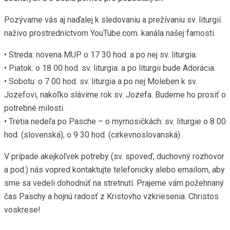
Pozývame vás aj naďalej k sledovaniu a prežívaniu sv. liturgií
naživo prostredníctvom YouTube.com. kanála našej farnosti.
• Streda: novena MUP o 17 30 hod. a po nej sv. liturgia.
• Piatok: o 18 00 hod. sv. liturgia. a po liturgii bude Adorácia.
• Sobotu: o 7 00 hod. sv. liturgia a po nej Moleben k sv.
Jozefovi, nakoľko slávime rok sv. Jozefa. Budeme ho prosiť o
potrebné milosti.
• Tretia nedeľa po Pasche – o myrnosičkách: sv. liturgie o 8 00
hod. (slovenská), o 9 30 hod. (cirkevnoslovanská).
V prípade akejkoľvek potreby (sv. spoveď, duchovný rozhovor
a pod.) nás vopred kontaktujte telefonicky alebo emailom, aby
sme sa vedeli dohodnúť na stretnutí. Prajeme vám požehnaný
čas Paschy a hojnú radosť z Kristovho vzkriesenia. Christos
voskrese!