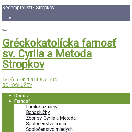
Redemptoristi - Stropkov
Gréckokatolícka farnosť
sv. Cyrila a Metoda
Stropkov
Telefón:
+421 911 525 794
BOHOSLUŽBY
Domov
Farnosť
Farské oznamy
Bohoslužby
Zbor sv. Cyrila a Metoda
Spoločenstvo rodín
Spoločenstvo mladých