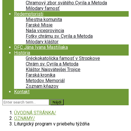
Chramový zbor svätého Cyrila a Metoda
Milodary farnosť
Redemptoristi
Miestna komunita
Farské Misie
Naša viceprovincia
Fotky chrámu sv. Cyrila a Metoda
Milodary kláštor
DFC Jána Ivana Mastiliaka
História
Gréckokatolícka farnosť v Stropkove
Chrám sv. Cyrila a Metoda
Kláštor Najsvätejšej Trojice
Farská kronika
Metodov Memoriál
Zoznam kňazov
Kontakt
ÚVODNÁ STRÁNKA
OZNAMY
Liturgický program v priebehu týždňa