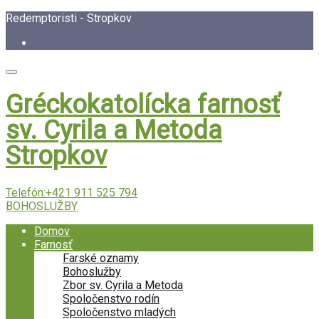
Redemptoristi - Stropkov
Gréckokatolícka farnosť
sv. Cyrila a Metoda
Stropkov
Telefón:
+421 911 525 794
BOHOSLUŽBY
Domov
Farnosť
Farské oznamy
Bohoslužby
Zbor sv. Cyrila a Metoda
Spoločenstvo rodín
Spoločenstvo mladých