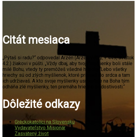
Citát mesiaca
„Pýtaš si radu?“ odpovedal Arzén (Arzén Veľký, + 449, sviatok
4.2.) žiakovi v púšti. „Vždy dbaj, aby tvoje myšlienky boli stále
milé Bohu, vtedy ty premôžeš všedné hriechy. Lebo všetky
hriechy sú od zlých myšlienok, ktoré prijímaš do srdca a tam
ich udržiavaš. A kto svoje myšlienky usmerňuje na Boha tým
odháňa zlé myšlienky, ten premáha hriešne žiadostivosti.“
Dôležité odkazy
Gréckokatolíci na Slovensku
Vydavateľstvo Misionár
Zasvätený život