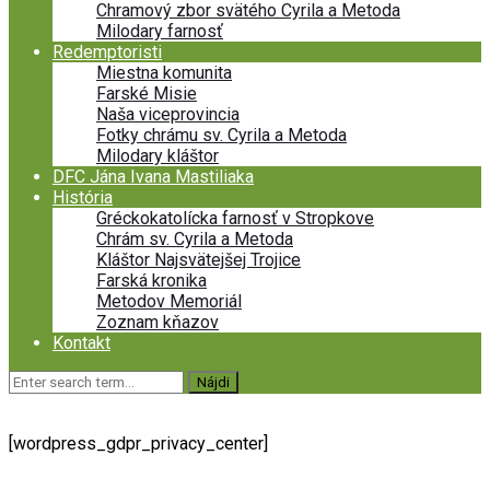
Chramový zbor svätého Cyrila a Metoda
Milodary farnosť
Redemptoristi
Miestna komunita
Farské Misie
Naša viceprovincia
Fotky chrámu sv. Cyrila a Metoda
Milodary kláštor
DFC Jána Ivana Mastiliaka
História
Gréckokatolícka farnosť v Stropkove
Chrám sv. Cyrila a Metoda
Kláštor Najsvätejšej Trojice
Farská kronika
Metodov Memoriál
Zoznam kňazov
Kontakt
[wordpress_gdpr_privacy_center]