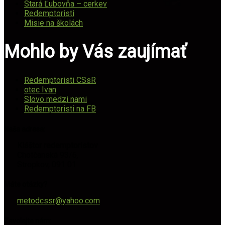
Stará Ľubovňa – cerkev
Redemptoristi
Misie na školách
Mohlo by Vás zaujímať
Redemptoristi CSsR
otec Ivan
Slovo medzi nami
Redemptoristi na FB
Naša adresa:
Kláštor redemptoristov
Chotčanská 93/6,
Stropkov, 091 01
Máte otázky?
metodcssr@yahoo.com
Zavolajte nám: