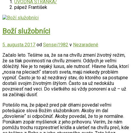
ÚVODNÁ STRÁNKA
pápež František
Boží služobníci
5. augusta 2017
od
Sensei1982
v
Nezaradené
Začalo leto. Tešíme sa, že sa na chvíľu zmení životný režim,
že sa tlak povinností na chvíľu zmierni. Oddych je veľmi
dôležitý. Nie je to nejaký luxus, ale nutnosť. Hlavne ľudia, ktorí
„nosia na pleciach“ starosti sveta, majú niekedy problém
vypnúť. Často je to až nezdravý stav, do ktorého sa postupne
dostali svojim životným štýlom. Často sa už nedokážu
povzniesť nad veci. Do všetkého sú vždy ponorení a už – už
sa začínajú dusiť.
Potešilo ma, že pápež pred pár dňami povedal veľmi
potešujúce slová Božím služobníkom. Akoby im dal
„dovolenie“ si odpočinúť. Akoby povedal, že to je normálne.
Ponúkam zopár myšlienok z jeho príhovoru. Verím, že nám
pomôžu trochu rozprestrieť krídla a uletieť na chvíľu preč, kde