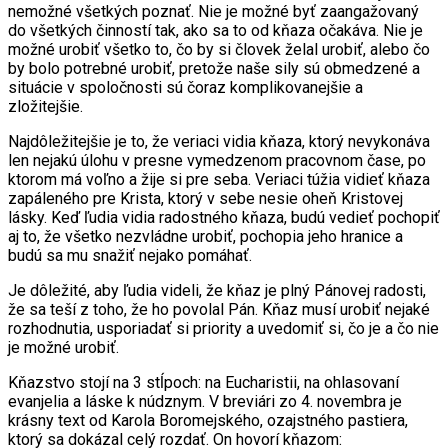
nemožné všetkých poznať. Nie je možné byť zaangažovaný
do všetkých činností tak, ako sa to od kňaza očakáva. Nie je
možné urobiť všetko to, čo by si človek želal urobiť, alebo čo
by bolo potrebné urobiť, pretože naše sily sú obmedzené a
situácie v spoločnosti sú čoraz komplikovanejšie a
zložitejšie.
Najdôležitejšie je to, že veriaci vidia kňaza, ktorý nevykonáva
len nejakú úlohu v presne vymedzenom pracovnom čase, po
ktorom má voľno a žije si pre seba. Veriaci túžia vidieť kňaza
zapáleného pre Krista, ktorý v sebe nesie oheň Kristovej
lásky. Keď ľudia vidia radostného kňaza, budú vedieť pochopiť
aj to, že všetko nezvládne urobiť, pochopia jeho hranice a
budú sa mu snažiť nejako pomáhať.
Je dôležité, aby ľudia videli, že kňaz je plný Pánovej radosti,
že sa teší z toho, že ho povolal Pán. Kňaz musí urobiť nejaké
rozhodnutia, usporiadať si priority a uvedomiť si, čo je a čo nie
je možné urobiť.
Kňazstvo stojí na 3 stĺpoch: na Eucharistii, na ohlasovaní
evanjelia a láske k núdznym. V breviári zo 4. novembra je
krásny text od Karola Boromejského, ozajstného pastiera,
ktorý sa dokázal celý rozdať. On hovorí kňazom: