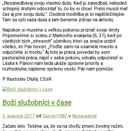
„Nezanedbávaj svoju vlastnú dušu. Keď ju zanedbáš, nebudeš
schopný druhým odovzdať to, čo by si chcel. Preto musíš mať
čas aj pre svoju dušu.“ Osobná modlitba je to najdôležitejšie.
Tam sa sýti naša duša a tam berieme zdroje na aktivitu.
Napokon si musíme s veľkou pokorou priznať svoje limity.
Pripomeňme si scénu z Markovho evanjelia (6, 31), keď po
všetkých tých „stresoch“ učeníkov, ktorí sa snažia urobiť
všetko, im Pán hovorí: „Poďte sami na osamelé miesto a
odpočiňte si trochu.“ Aj toto je práca, povedal by som
pastoračná práca, nájsť v sebe pokoru, odvahu odpočinúť si.
Láska k Pánovi nám teda ukáže správne priority a
rozhodnutia, nájdeme správnu cestu. Pán nám pomôže.
P. Rastislav Dluhý, CSsR.
Boží služobníci v čase
5. augusta 2017
od
Sensei1982
v
Nezaradené
Začalo leto. Tešíme sa, že sa na chvíľu zmení životný režim,