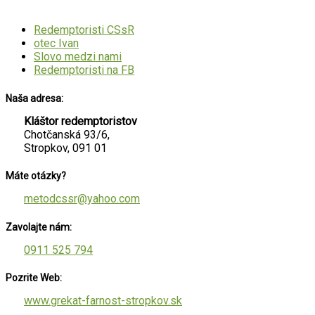
Redemptoristi CSsR
otec Ivan
Slovo medzi nami
Redemptoristi na FB
Naša adresa:
Kláštor redemptoristov
Chotčanská 93/6,
Stropkov, 091 01
Máte otázky?
metodcssr@yahoo.com
Zavolajte nám:
0911 525 794
Pozrite Web:
www.grekat-farnost-stropkov.sk