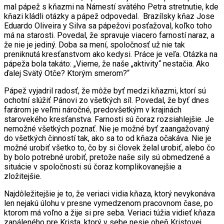
mal pápež s kňazmi na Námestí svätého Petra stretnutie, kde
kňazi kládli otázky a pápež odpovedal. Brazílsky kňaz Jose
Eduardo Oliveira y Silva sa pápežovi posťažoval, koľko toho
má na starosti. Povedal, že spravuje viacero farností naraz, a
že nie je jediný. Doba sa mení, spoločnosť už nie tak
preniknutá kresťanstvom ako kedysi. Práce je veľa. Otázka na
pápeža bola takáto: „Vieme, že naše „aktivity“ nestačia. Ako
ďalej Svätý Otče? Ktorým smerom?“
Pápež vyjadril radosť, že môže byť medzi kňazmi, ktorí sú
ochotní slúžiť Pánovi zo všetkých síl. Povedal, že byť dnes
farárom je veľmi náročné, predovšetkým v krajinách
starovekého kresťanstva. Farnosti sú čoraz rozsiahlejšie. Je
nemožné všetkých poznať. Nie je možné byť zaangažovaný
do všetkých činností tak, ako sa to od kňaza očakáva. Nie je
možné urobiť všetko to, čo by si človek želal urobiť, alebo čo
by bolo potrebné urobiť, pretože naše sily sú obmedzené a
situácie v spoločnosti sú čoraz komplikovanejšie a
zložitejšie.
Najdôležitejšie je to, že veriaci vidia kňaza, ktorý nevykonáva
len nejakú úlohu v presne vymedzenom pracovnom čase, po
ktorom má voľno a žije si pre seba. Veriaci túžia vidieť kňaza
zapáleného pre Krista, ktorý v sebe nesie oheň Kristovej