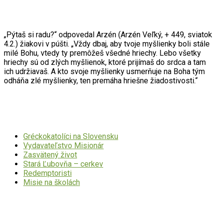
Citát mesiaca
„Pýtaš si radu?“ odpovedal Arzén (Arzén Veľký, + 449, sviatok
4.2.) žiakovi v púšti. „Vždy dbaj, aby tvoje myšlienky boli stále
milé Bohu, vtedy ty premôžeš všedné hriechy. Lebo všetky
hriechy sú od zlých myšlienok, ktoré prijímaš do srdca a tam
ich udržiavaš. A kto svoje myšlienky usmerňuje na Boha tým
odháňa zlé myšlienky, ten premáha hriešne žiadostivosti.“
Dôležité odkazy
Gréckokatolíci na Slovensku
Vydavateľstvo Misionár
Zasvätený život
Stará Ľubovňa – cerkev
Redemptoristi
Misie na školách
Mohlo by Vás zaujímať