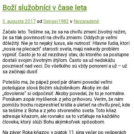
Boží služobníci v čase leta
5. augusta 2017
od
Sensei1982
v
Nezaradené
Začalo leto. Tešíme sa, že sa na chvíľu zmení životný režim,
že sa tlak povinností na chvíľu zmierni. Oddych je veľmi
dôležitý. Nie je to nejaký luxus, ale nutnosť. Hlavne ľudia, ktorí
„nosia na pleciach“ starosti sveta, majú niekedy problém
vypnúť. Často je to až nezdravý stav, do ktorého sa postupne
dostali svojim životným štýlom. Často sa už nedokážu
povzniesť nad veci. Do všetkého sú vždy ponorení a už – už
sa začínajú dusiť.
Potešilo ma, že pápež pred pár dňami povedal veľmi
potešujúce slová Božím služobníkom. Akoby im dal
„dovolenie“ si odpočinúť. Akoby povedal, že to je normálne.
Ponúkam zopár myšlienok z jeho príhovoru. Verím, že nám
pomôžu trochu rozprestrieť krídla a uletieť na chvíľu preč, kde
sa tešíme z Boha a z jeho stvoreného sveta. Toto kňaz
adresuje kňazom, ale rovnako sa to vzťahuje na každého
človeka, ktorý slúži Bohu akýmkoľvek spôsobom.
Na záver Roka kňazov, v piatok 11. júna večer po vešperách