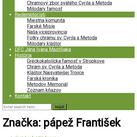
Chramový zbor svätého Cyrila a Metoda
Milodary farnosť
Redemptoristi
Miestna komunita
Farské Misie
Naša viceprovincia
Fotky chrámu sv. Cyrila a Metoda
Milodary kláštor
DFC Jána Ivana Mastiliaka
História
Gréckokatolícka farnosť v Stropkove
Chrám sv. Cyrila a Metoda
Kláštor Najsvätejšej Trojice
Farská kronika
Metodov Memoriál
Zoznam kňazov
Kontakt
Značka:
pápež František