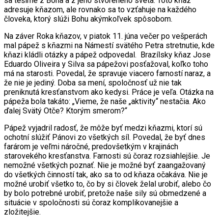
sa tešíme z Boha a z jeho stvoreného sveta. Toto kňaz
adresuje kňazom, ale rovnako sa to vzťahuje na každého
človeka, ktorý slúži Bohu akýmkoľvek spôsobom.
Na záver Roka kňazov, v piatok 11. júna večer po vešperách
mal pápež s kňazmi na Námestí svätého Petra stretnutie, kde
kňazi kládli otázky a pápež odpovedal. Brazílsky kňaz Jose
Eduardo Oliveira y Silva sa pápežovi posťažoval, koľko toho
má na starosti. Povedal, že spravuje viacero farností naraz, a
že nie je jediný. Doba sa mení, spoločnosť už nie tak
preniknutá kresťanstvom ako kedysi. Práce je veľa. Otázka na
pápeža bola takáto: „Vieme, že naše „aktivity“ nestačia. Ako
ďalej Svätý Otče? Ktorým smerom?“
Pápež vyjadril radosť, že môže byť medzi kňazmi, ktorí sú
ochotní slúžiť Pánovi zo všetkých síl. Povedal, že byť dnes
farárom je veľmi náročné, predovšetkým v krajinách
starovekého kresťanstva. Farnosti sú čoraz rozsiahlejšie. Je
nemožné všetkých poznať. Nie je možné byť zaangažovaný
do všetkých činností tak, ako sa to od kňaza očakáva. Nie je
možné urobiť všetko to, čo by si človek želal urobiť, alebo čo
by bolo potrebné urobiť, pretože naše sily sú obmedzené a
situácie v spoločnosti sú čoraz komplikovanejšie a
zložitejšie.