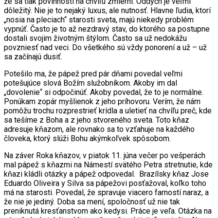
že sa tlak povinností na chvíľu zmierni. Oddych je veľmi
dôležitý. Nie je to nejaký luxus, ale nutnosť. Hlavne ľudia, ktorí
„nosia na pleciach“ starosti sveta, majú niekedy problém
vypnúť. Často je to až nezdravý stav, do ktorého sa postupne
dostali svojim životným štýlom. Často sa už nedokážu
povzniesť nad veci. Do všetkého sú vždy ponorení a už – už
sa začínajú dusiť.
Potešilo ma, že pápež pred pár dňami povedal veľmi
potešujúce slová Božím služobníkom. Akoby im dal
„dovolenie“ si odpočinúť. Akoby povedal, že to je normálne.
Ponúkam zopár myšlienok z jeho príhovoru. Verím, že nám
pomôžu trochu rozprestrieť krídla a uletieť na chvíľu preč, kde
sa tešíme z Boha a z jeho stvoreného sveta. Toto kňaz
adresuje kňazom, ale rovnako sa to vzťahuje na každého
človeka, ktorý slúži Bohu akýmkoľvek spôsobom.
Na záver Roka kňazov, v piatok 11. júna večer po vešperách
mal pápež s kňazmi na Námestí svätého Petra stretnutie, kde
kňazi kládli otázky a pápež odpovedal. Brazílsky kňaz Jose
Eduardo Oliveira y Silva sa pápežovi posťažoval, koľko toho
má na starosti. Povedal, že spravuje viacero farností naraz, a
že nie je jediný. Doba sa mení, spoločnosť už nie tak
preniknutá kresťanstvom ako kedysi. Práce je veľa. Otázka na