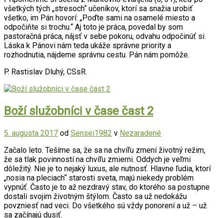
všetkých tých „stresoch“ učeníkov, ktorí sa snažia urobiť
všetko, im Pán hovorí: „Poďte sami na osamelé miesto a
odpočiňte si trochu.“ Aj toto je práca, povedal by som
pastoračná práca, nájsť v sebe pokoru, odvahu odpočinúť si.
Láska k Pánovi nám teda ukáže správne priority a
rozhodnutia, nájdeme správnu cestu. Pán nám pomôže.
P. Rastislav Dluhý, CSsR.
Boží služobníci v čase čast 2
5. augusta 2017
od
Sensei1982
v
Nezaradené
Začalo leto. Tešíme sa, že sa na chvíľu zmení životný režim,
že sa tlak povinností na chvíľu zmierni. Oddych je veľmi
dôležitý. Nie je to nejaký luxus, ale nutnosť. Hlavne ľudia, ktorí
„nosia na pleciach“ starosti sveta, majú niekedy problém
vypnúť. Často je to až nezdravý stav, do ktorého sa postupne
dostali svojim životným štýlom. Často sa už nedokážu
povzniesť nad veci. Do všetkého sú vždy ponorení a už – už
sa začínajú dusiť.