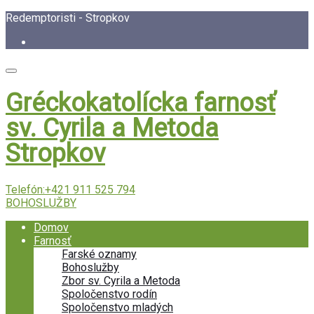
Redemptoristi - Stropkov
Gréckokatolícka farnosť
sv. Cyrila a Metoda
Stropkov
Telefón:
+421 911 525 794
BOHOSLUŽBY
Domov
Farnosť
Farské oznamy
Bohoslužby
Zbor sv. Cyrila a Metoda
Spoločenstvo rodín
Spoločenstvo mladých