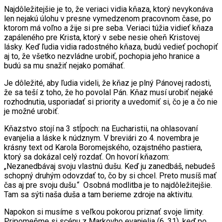
Najdôležitejšie je to, že veriaci vidia kňaza, ktorý nevykonáva
len nejakú úlohu v presne vymedzenom pracovnom čase, po
ktorom má voľno a žije si pre seba. Veriaci túžia vidieť kňaza
zapáleného pre Krista, ktorý v sebe nesie oheň Kristovej
lásky. Keď ľudia vidia radostného kňaza, budú vedieť pochopiť
aj to, že všetko nezvládne urobiť, pochopia jeho hranice a
budú sa mu snažiť nejako pomáhať.
Je dôležité, aby ľudia videli, že kňaz je plný Pánovej radosti,
že sa teší z toho, že ho povolal Pán. Kňaz musí urobiť nejaké
rozhodnutia, usporiadať si priority a uvedomiť si, čo je a čo nie
je možné urobiť.
Kňazstvo stojí na 3 stĺpoch: na Eucharistii, na ohlasovaní
evanjelia a láske k núdznym. V breviári zo 4. novembra je
krásny text od Karola Boromejského, ozajstného pastiera,
ktorý sa dokázal celý rozdať. On hovorí kňazom:
„Nezanedbávaj svoju vlastnú dušu. Keď ju zanedbáš, nebudeš
schopný druhým odovzdať to, čo by si chcel. Preto musíš mať
čas aj pre svoju dušu.“ Osobná modlitba je to najdôležitejšie.
Tam sa sýti naša duša a tam berieme zdroje na aktivitu.
Napokon si musíme s veľkou pokorou priznať svoje limity.
Pripomeňme si scénu z Markovho evanjelia (6, 31), keď po