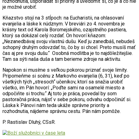
rozhodnutia, usporiadať si priority a uvedomiť si, čo je a čo nie
je možné urobiť.
Kňazstvo stojí na 3 stĺpoch: na Eucharistii, na ohlasovaní
evanjelia a láske k núdznym. V breviári zo 4. novembra je
krásny text od Karola Boromejského, ozajstného pastiera,
ktorý sa dokázal celý rozdať. On hovorí kňazom:
„Nezanedbávaj svoju vlastnú dušu. Keď ju zanedbáš, nebudeš
schopný druhým odovzdať to, čo by si chcel. Preto musíš mať
čas aj pre svoju dušu.“ Osobná modlitba je to najdôležitejšie.
Tam sa sýti naša duša a tam berieme zdroje na aktivitu.
Napokon si musíme s veľkou pokorou priznať svoje limity.
Pripomeňme si scénu z Markovho evanjelia (6, 31), keď po
všetkých tých „stresoch“ učeníkov, ktorí sa snažia urobiť
všetko, im Pán hovorí: „Poďte sami na osamelé miesto a
odpočiňte si trochu.“ Aj toto je práca, povedal by som
pastoračná práca, nájsť v sebe pokoru, odvahu odpočinúť si.
Láska k Pánovi nám teda ukáže správne priority a
rozhodnutia, nájdeme správnu cestu. Pán nám pomôže.
P. Rastislav Dluhý, CSsR.