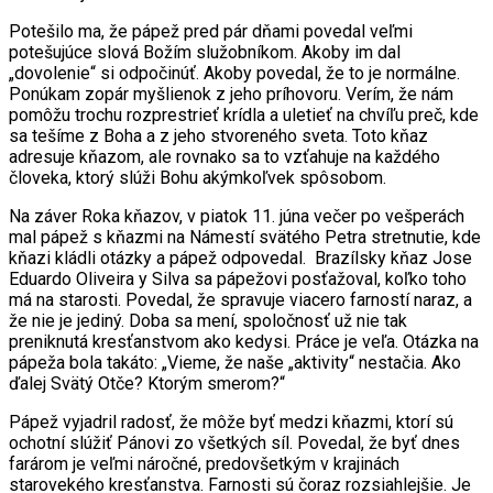
Potešilo ma, že pápež pred pár dňami povedal veľmi
potešujúce slová Božím služobníkom. Akoby im dal
„dovolenie“ si odpočinúť. Akoby povedal, že to je normálne.
Ponúkam zopár myšlienok z jeho príhovoru. Verím, že nám
pomôžu trochu rozprestrieť krídla a uletieť na chvíľu preč, kde
sa tešíme z Boha a z jeho stvoreného sveta. Toto kňaz
adresuje kňazom, ale rovnako sa to vzťahuje na každého
človeka, ktorý slúži Bohu akýmkoľvek spôsobom.
Na záver Roka kňazov, v piatok 11. júna večer po vešperách
mal pápež s kňazmi na Námestí svätého Petra stretnutie, kde
kňazi kládli otázky a pápež odpovedal. Brazílsky kňaz Jose
Eduardo Oliveira y Silva sa pápežovi posťažoval, koľko toho
má na starosti. Povedal, že spravuje viacero farností naraz, a
že nie je jediný. Doba sa mení, spoločnosť už nie tak
preniknutá kresťanstvom ako kedysi. Práce je veľa. Otázka na
pápeža bola takáto: „Vieme, že naše „aktivity“ nestačia. Ako
ďalej Svätý Otče? Ktorým smerom?“
Pápež vyjadril radosť, že môže byť medzi kňazmi, ktorí sú
ochotní slúžiť Pánovi zo všetkých síl. Povedal, že byť dnes
farárom je veľmi náročné, predovšetkým v krajinách
starovekého kresťanstva. Farnosti sú čoraz rozsiahlejšie. Je