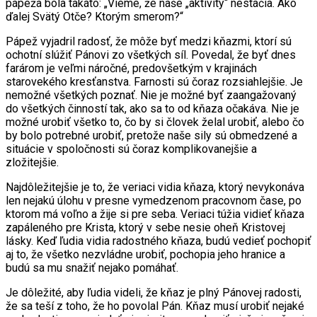
pápeža bola takáto: „Vieme, že naše „aktivity“ nestačia. Ako
ďalej Svätý Otče? Ktorým smerom?“
Pápež vyjadril radosť, že môže byť medzi kňazmi, ktorí sú
ochotní slúžiť Pánovi zo všetkých síl. Povedal, že byť dnes
farárom je veľmi náročné, predovšetkým v krajinách
starovekého kresťanstva. Farnosti sú čoraz rozsiahlejšie. Je
nemožné všetkých poznať. Nie je možné byť zaangažovaný
do všetkých činností tak, ako sa to od kňaza očakáva. Nie je
možné urobiť všetko to, čo by si človek želal urobiť, alebo čo
by bolo potrebné urobiť, pretože naše sily sú obmedzené a
situácie v spoločnosti sú čoraz komplikovanejšie a
zložitejšie.
Najdôležitejšie je to, že veriaci vidia kňaza, ktorý nevykonáva
len nejakú úlohu v presne vymedzenom pracovnom čase, po
ktorom má voľno a žije si pre seba. Veriaci túžia vidieť kňaza
zapáleného pre Krista, ktorý v sebe nesie oheň Kristovej
lásky. Keď ľudia vidia radostného kňaza, budú vedieť pochopiť
aj to, že všetko nezvládne urobiť, pochopia jeho hranice a
budú sa mu snažiť nejako pomáhať.
Je dôležité, aby ľudia videli, že kňaz je plný Pánovej radosti,
že sa teší z toho, že ho povolal Pán. Kňaz musí urobiť nejaké