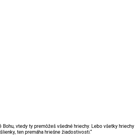
milé Bohu, vtedy ty premôžeš všedné hriechy. Lebo všetky hriechy
lienky, ten premáha hriešne žiadostivosti.“