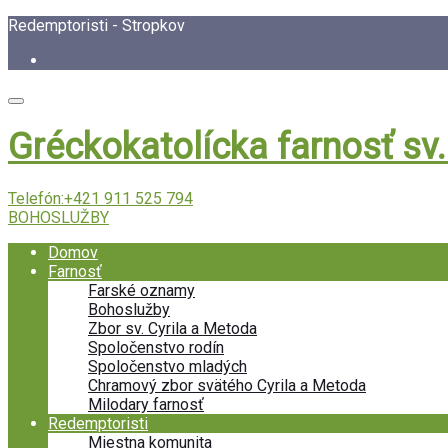
Redemptoristi - Stropkov
Gréckokatolícka farnosť sv
Telefón:
+421 911 525 794
BOHOSLUŽBY
Domov
Farnosť
Farské oznamy
Bohoslužby
Zbor sv. Cyrila a Metoda
Spoločenstvo rodín
Spoločenstvo mladých
Chramový zbor svätého Cyrila a Metoda
Milodary farnosť
Redemptoristi
Miestna komunita