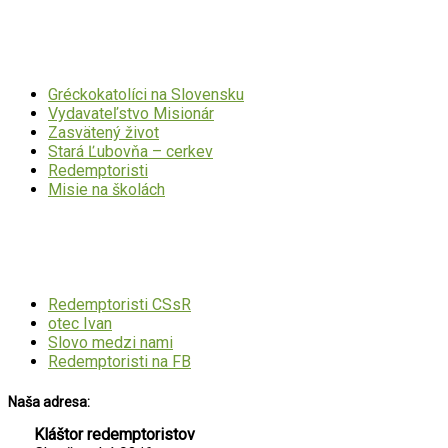
Dôležité odkazy
Gréckokatolíci na Slovensku
Vydavateľstvo Misionár
Zasvätený život
Stará Ľubovňa – cerkev
Redemptoristi
Misie na školách
Mohlo by Vás zaujímať
Redemptoristi CSsR
otec Ivan
Slovo medzi nami
Redemptoristi na FB
Naša adresa:
Kláštor redemptoristov