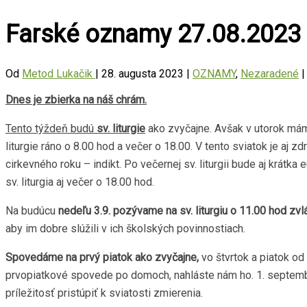
Farské oznamy 27.08.2023
Od
Metod Lukačik
|
28. augusta 2023
|
OZNAMY
,
Nezaradené
|
Dnes je zbierka na náš chrám.
Tento týždeň budú
sv. liturgie
ako zvyčajne. Avšak v utorok m
liturgie ráno o 8.00 hod a večer o 18.00. V tento sviatok je aj 
cirkevného roku – indikt. Po večernej sv. liturgii bude aj krát
sv. liturgia aj večer o 18.00 hod.
Na budúcu
nedeľu 3.9. pozývame na sv. liturgiu o 11.00 hod zvl
aby im dobre slúžili v ich školských povinnostiach.
Spovedáme na prvý piatok ako zvyčajne,
vo štvrtok a piatok od
prvopiatkové spovede po domoch, nahláste nám ho. 1. septembra
príležitosť pristúpiť k sviatosti zmierenia.