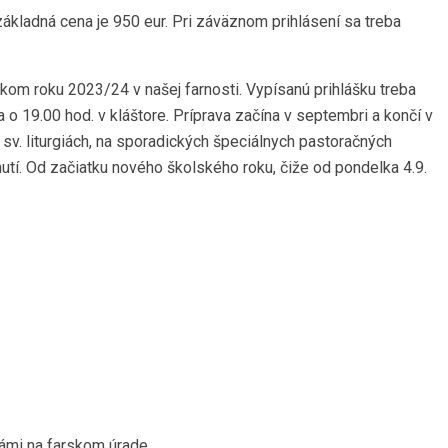
základná cena je 950 eur. Pri záväznom prihlásení sa treba
om roku 2023/24 v našej farnosti. Vypísanú prihlášku treba
o 19.00 hod. v kláštore. Príprava začína v septembri a končí v
 sv. liturgiách, na sporadických špeciálnych pastoračných
tnutí. Od začiatku nového školského roku, čiže od pondelka 4.9.
námi na farskom úrade.