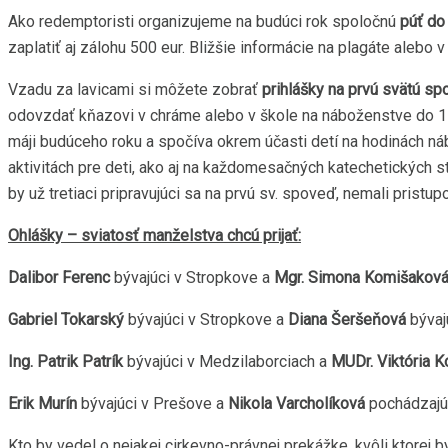
Ako redemptoristi organizujeme na budúci rok spoločnú
púť do
zaplatiť aj zálohu 500 eur. Bližšie informácie na plagáte alebo v 
Vzadu za lavicami si môžete zobrať
prihlášky na prvú svätú sp
odovzdať kňazovi v chráme alebo v škole na náboženstve do 17.9
máji budúceho roku a spočíva okrem účasti detí na hodinách náb
aktivitách pre deti, ako aj na každomesačných katechetických str
by už tretiaci pripravujúci sa na prvú sv. spoveď, nemali pristupo
Ohlášky – sviatosť manželstva chcú prijať:
Dalibor Ferenc
bývajúci v Stropkove a
Mgr. Simona Komišakov
Gabriel Tokarský
bývajúci v Stropkove a
Diana Šeršeňová
bývaj
Ing. Patrik Patrík
bývajúci v Medzilaborciach a
MUDr. Viktória K
Erik Murín
bývajúci v Prešove a
Nikola Varcholíková
pochádzajúc
Kto by vedel o nejakej cirkevno-právnej prekážke, kvôli ktorej