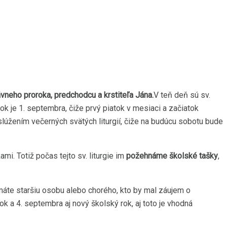
vneho proroka, predchodcu a krstiteľa Jána.
V teň deň sú sv.
tok je 1. septembra, čiže prvý piatok v mesiaci a začiatok
 slúžením večerných svätých liturgií, čiže na budúcu sobotu bude
ami. Totiž počas tejto sv. liturgie im
požehnáme školské tašky
,
máte staršiu osobu alebo chorého, kto by mal záujem o
 a 4. septembra aj nový školský rok, aj toto je vhodná