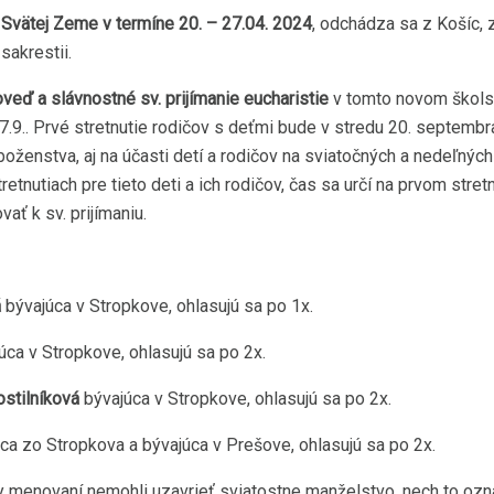
 Svätej Zeme v termíne 20. – 27.04. 2024
, odchádza sa z Košíc, 
sakrestii.
oveď a slávnostné sv. prijímanie eucharistie
v tomto novom školsk
.. Prvé stretnutie rodičov s deťmi bude v stredu 20. septembra 
oženstva, aj na účasti detí a rodičov na sviatočných a nedeľných
etnutiach pre tieto deti a ich rodičov, čas sa určí na prvom stre
vať k sv. prijímaniu.
á
bývajúca v Stropkove, ohlasujú sa po 1x.
úca v Stropkove, ohlasujú sa po 2x.
ostilníková
bývajúca v Stropkove, ohlasujú sa po 2x.
a zo Stropkova a bývajúca v Prešove, ohlasujú sa po 2x.
 by menovaní nemohli uzavrieť sviatostne manželstvo, nech to oz