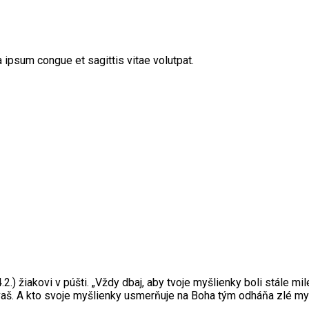
 ipsum congue et sagittis vitae volutpat.
.2.) žiakovi v púšti. „Vždy dbaj, aby tvoje myšlienky boli stále 
avaš. A kto svoje myšlienky usmerňuje na Boha tým odháňa zlé myš