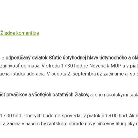
Žiadne komentáre
áme
odporúčaný sviatok Sťatie úctyhodnej hlavy úctyhodného a slá
zdržanlivosť od mäsa. V stredu 17.30 hod. je Novéna k MUP a v pia
ka eucharistická adorácia. V sobotu 2. septembra už začíname aj so
ášť prváčikov a všetkých ostatných žiakov,
aj s ich školskými tašk
 17.00 hod.. Chorých budeme spovedať v piatok od 8.00 hod. Ak 
 začína v našom byzantskom obrade nový cirkevný liturgický rok