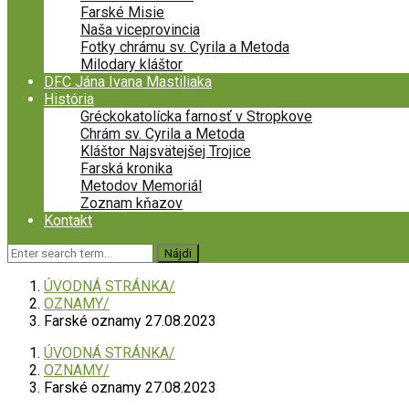
Farské Misie
Naša viceprovincia
Fotky chrámu sv. Cyrila a Metoda
Milodary kláštor
DFC Jána Ivana Mastiliaka
História
Gréckokatolícka farnosť v Stropkove
Chrám sv. Cyrila a Metoda
Kláštor Najsvätejšej Trojice
Farská kronika
Metodov Memoriál
Zoznam kňazov
Kontakt
ÚVODNÁ STRÁNKA
OZNAMY
Farské oznamy 27.08.2023
ÚVODNÁ STRÁNKA
OZNAMY
Farské oznamy 27.08.2023