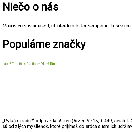
Niečo o nás
Mauris cursus urna est; ut interdum tortor semper in. Fusce urna
Populárne značky
pápež František
Rastislav Dluhý
Rím
Citát mesiaca
„Pýtaš si radu?“ odpovedal Arzén (Arzén Veľký, + 449, sviatok 4
sú od zlých myšlienok, ktoré prijímaš do srdca a tam ich udrži