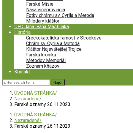
Farské Misie
Naša viceprovincia
Fotky chrámu sv. Cyrila a Metoda
Milodary kláštor
DFC Jána Ivana Mastiliaka
História
Gréckokatolícka farnosť v Stropkove
Chrám sv. Cyrila a Metoda
Kláštor Najsvätejšej Trojice
Farská kronika
Metodov Memoriál
Zoznam kňazov
Kontakt
ÚVODNÁ STRÁNKA
Nezaradené
Farské oznamy 26.11.2023
ÚVODNÁ STRÁNKA
Nezaradené
Farské oznamy 26.11.2023