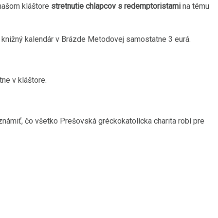
 našom kláštore
stretnutie chlapcov s redemptoristami
na tému
ojí knižný kalendár v Brázde Metodovej samostatne 3 eurá.
tne v kláštore.
ámiť, čo všetko Prešovská gréckokatolícka charita robí pre