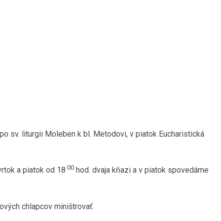
o sv. liturgii Moleben k bl. Metodovi, v piatok Eucharistická
00
vrtok a piatok od 18
hod. dvaja kňazi a v piatok spovedáme
nových chlapcov miništrovať.