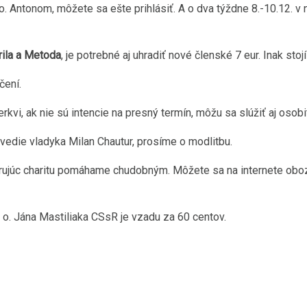
o. Antonom, môžete sa ešte prihlásiť. A o dva týždne 8.-10.12. v
rila a Metoda
, je potrebné aj uhradiť nové členské 7 eur. Inak st
čení.
cerkvi, ak nie sú intencie na presný termín, môžu sa slúžiť aj osobi
vedie vladyka Milan Chautur, prosíme o modlitbu.
rujúc charitu pomáhame chudobným. Môžete sa na internete obozn
o. Jána Mastiliaka CSsR je vzadu za 60 centov.