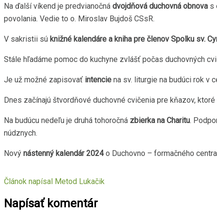
Na ďalší víkend je predvianočná
dvojdňová duchovná obnova
s 
povolania. Vedie to o. Miroslav Bujdoš CSsR.
V sakristii sú
knižné kalendáre a kniha pre členov Spolku sv. Cy
Stále hľadáme pomoc do kuchyne zvlášť počas duchovných cvi
Je už možné zapisovať
intencie
na sv. liturgie na budúci rok v 
Dnes začínajú štvordňové duchovné cvičenia pre kňazov, ktoré 
Na budúcu nedeľu je druhá tohoročná
zbierka na Charitu
. Podpo
núdznych.
Nový
nástenný kalendár 2024
o Duchovno – formačného centra 
Článok napísal
Metod Lukačik
Napísať komentár