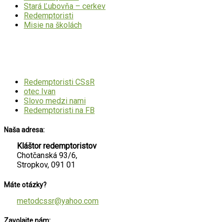
Stará Ľubovňa – cerkev
Redemptoristi
Misie na školách
Mohlo by Vás zaujímať
Redemptoristi CSsR
otec Ivan
Slovo medzi nami
Redemptoristi na FB
Naša adresa:
Kláštor redemptoristov
Chotčanská 93/6,
Stropkov, 091 01
Máte otázky?
metodcssr@yahoo.com
Zavolajte nám: