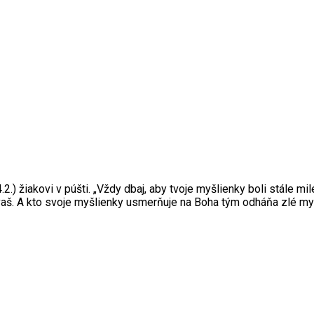
.2.) žiakovi v púšti. „Vždy dbaj, aby tvoje myšlienky boli stále 
avaš. A kto svoje myšlienky usmerňuje na Boha tým odháňa zlé myš