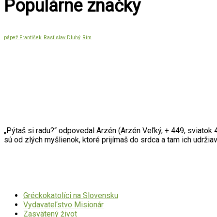
Populárne značky
pápež František
Rastislav Dluhý
Rím
Citát mesiaca
„Pýtaš si radu?“ odpovedal Arzén (Arzén Veľký, + 449, sviatok 4
sú od zlých myšlienok, ktoré prijímaš do srdca a tam ich udrži
Dôležité odkazy
Gréckokatolíci na Slovensku
Vydavateľstvo Misionár
Zasvätený život