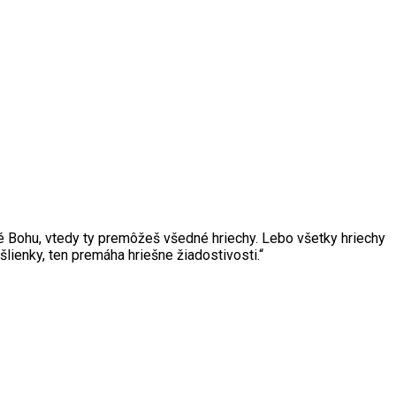
milé Bohu, vtedy ty premôžeš všedné hriechy. Lebo všetky hriechy
lienky, ten premáha hriešne žiadostivosti.“