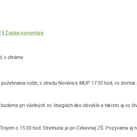
Y
|
Žiadne komentáre
d. v chráme.
st požehnania rodín, v stredu Novéna k MUP 17.30 hod, vo štvrtok p
udeme pri všetkých sv. liturgiách ako obvykle a takisto aj vo št
rojom o 15.30 hod. Stretnutie je pri Cirkevnej ZŠ. Pozývame aj 