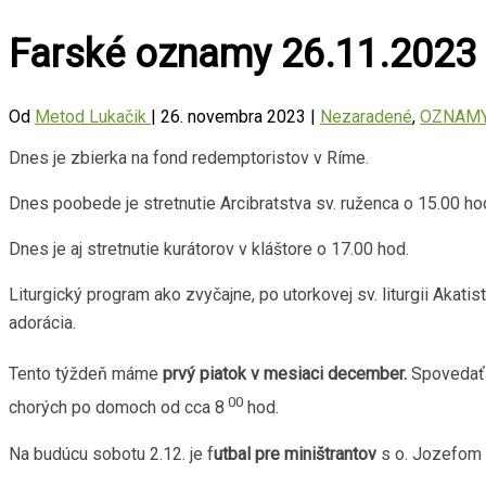
Farské oznamy 26.11.2023
Od
Metod Lukačik
|
26. novembra 2023
|
Nezaradené
,
OZNAM
Dnes je zbierka na fond redemptoristov v Ríme.
Dnes poobede je stretnutie Arcibratstva sv. ruženca o 15.00 ho
Dnes je aj stretnutie kurátorov v kláštore o 17.00 hod.
Liturgický program ako zvyčajne, po utorkovej sv. liturgii Akati
adorácia.
Tento týždeň máme
prvý piatok v mesiaci december.
Spovedať b
00
chorých po domoch od cca 8
hod.
Na budúcu sobotu 2.12. je f
utbal pre miništrantov
s o. Jozefom T