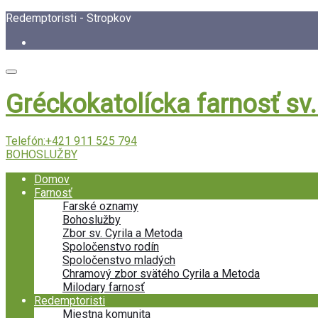
Redemptoristi - Stropkov
Gréckokatolícka farnosť sv
Telefón:
+421 911 525 794
BOHOSLUŽBY
Domov
Farnosť
Farské oznamy
Bohoslužby
Zbor sv. Cyrila a Metoda
Spoločenstvo rodín
Spoločenstvo mladých
Chramový zbor svätého Cyrila a Metoda
Milodary farnosť
Redemptoristi
Miestna komunita