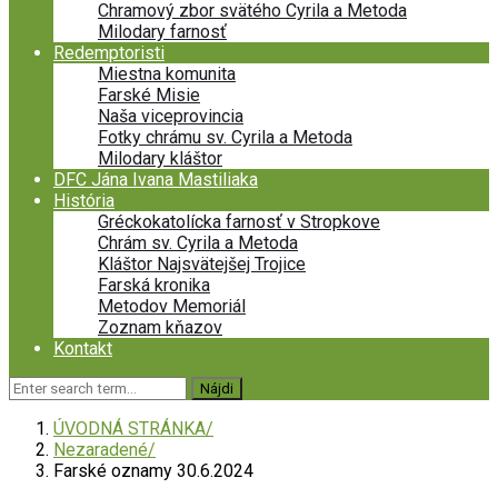
Chramový zbor svätého Cyrila a Metoda
Milodary farnosť
Redemptoristi
Miestna komunita
Farské Misie
Naša viceprovincia
Fotky chrámu sv. Cyrila a Metoda
Milodary kláštor
DFC Jána Ivana Mastiliaka
História
Gréckokatolícka farnosť v Stropkove
Chrám sv. Cyrila a Metoda
Kláštor Najsvätejšej Trojice
Farská kronika
Metodov Memoriál
Zoznam kňazov
Kontakt
ÚVODNÁ STRÁNKA
Nezaradené
Farské oznamy 30.6.2024