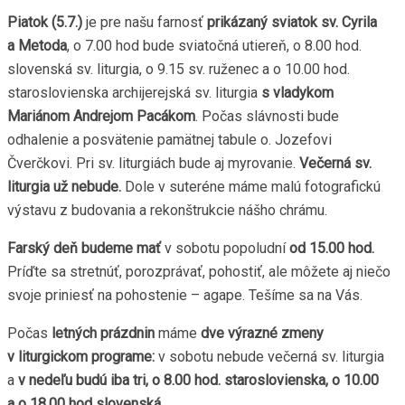
Piatok (5.7.)
je pre našu farnosť
prikázaný sviatok sv. Cyrila
a Metoda
, o 7.00 hod bude sviatočná utiereň, o 8.00 hod.
slovenská sv. liturgia, o 9.15 sv. ruženec a o 10.00 hod.
staroslovienska archijerejská sv. liturgia
s vladykom
Mariánom Andrejom Pacákom
. Počas slávnosti bude
odhalenie a posvätenie pamätnej tabule o. Jozefovi
Čverčkovi. Pri sv. liturgiách bude aj myrovanie.
Večerná sv.
liturgia už nebude.
Dole v suteréne máme malú fotografickú
výstavu z budovania a rekonštrukcie nášho chrámu.
Farský deň budeme mať
v sobotu popoludní
od 15.00 hod.
Príďte sa stretnúť, porozprávať, pohostiť, ale môžete aj niečo
svoje priniesť na pohostenie – agape. Tešíme sa na Vás.
Počas
letných prázdnin
máme
dve výrazné zmeny
v liturgickom programe:
v sobotu nebude večerná sv. liturgia
a
v nedeľu budú iba tri, o 8.00 hod. staroslovienska, o 10.00
a o 18.00 hod slovenská.