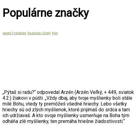
Populárne značky
pápež František
Rastislav Dluhý
Rím
Citát mesiaca
„Pýtaš si radu?“ odpovedal Arzén (Arzén Veľký, + 449, sviatok
4.2.) žiakovi v púšti. „Vždy dbaj, aby tvoje myšlienky boli stále
milé Bohu, vtedy ty premôžeš všedné hriechy. Lebo všetky
hriechy sú od zlých myšlienok, ktoré prijímaš do srdca a tam
ich udržiavaš. A kto svoje myšlienky usmerňuje na Boha tým
odháňa zlé myšlienky, ten premáha hriešne žiadostivosti.“