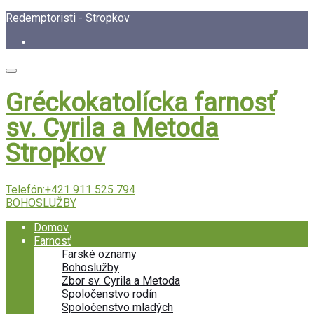
Redemptoristi - Stropkov
Gréckokatolícka farnosť
sv. Cyrila a Metoda
Stropkov
Telefón:
+421 911 525 794
BOHOSLUŽBY
Domov
Farnosť
Farské oznamy
Bohoslužby
Zbor sv. Cyrila a Metoda
Spoločenstvo rodín
Spoločenstvo mladých