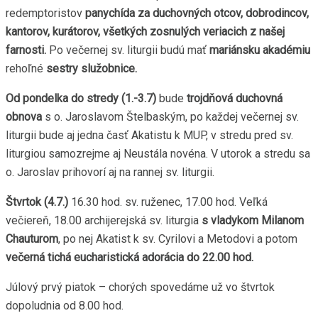
redemptoristov
panychída za duchovných otcov, dobrodincov,
kantorov, kurátorov, všetkých zosnulých veriacich z našej
farnosti.
Po večernej sv. liturgii budú mať
mariánsku akadémiu
rehoľné
sestry služobnice.
Od pondelka do stredy (1.-3.7)
bude
trojdňová duchovná
obnova
s o. Jaroslavom Štelbaským, po každej večernej sv.
liturgii bude aj jedna časť Akatistu k MUP, v stredu pred sv.
liturgiou samozrejme aj Neustála novéna. V utorok a stredu sa
o. Jaroslav prihovorí aj na rannej sv. liturgii.
Štvrtok (4.7.)
16.30 hod. sv. ruženec, 17.00 hod. Veľká
večiereň, 18.00 archijerejská sv. liturgia
s vladykom Milanom
Chauturom
, po nej Akatist k sv. Cyrilovi a Metodovi a potom
večerná tichá eucharistická adorácia do 22.00 hod.
Júlový prvý piatok – chorých spovedáme už vo štvrtok
dopoludnia od 8.00 hod.