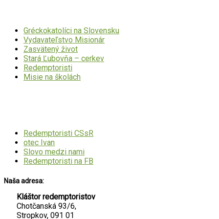
Dôležité odkazy
Gréckokatolíci na Slovensku
Vydavateľstvo Misionár
Zasvätený život
Stará Ľubovňa – cerkev
Redemptoristi
Misie na školách
Mohlo by Vás zaujímať
Redemptoristi CSsR
otec Ivan
Slovo medzi nami
Redemptoristi na FB
Naša adresa:
Kláštor redemptoristov
Chotčanská 93/6,
Stropkov, 091 01