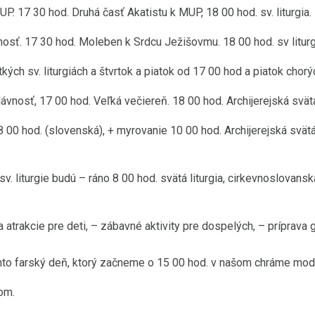
MUP. 17 30 hod. Druhá časť Akatistu k MUP, 18 00 hod. sv. liturgia.
žnosť. 17 30 hod. Moleben k Srdcu Ježišovmu. 18 00 hod. sv liturgia
ých sv. liturgiách a štvrtok a piatok od 17 00 hod a piatok chorý
vnosť, 17 00 hod. Veľká večiereň. 18 00 hod. Archijerejská svätá
 8 00 hod. (slovenská), + myrovanie 10 00 hod. Archijerejská svät
 liturgie budú – ráno 8 00 hod. svätá liturgia, cirkevnoslovanská
atrakcie pre deti, – zábavné aktivity pre dospelých, – príprava
nto farský deň, ktorý začneme o 15 00 hod. v našom chráme modli
om.