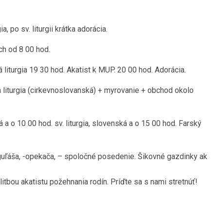
, po sv. liturgii krátka adorácia.
ch od 8 00 hod.
 liturgia 19 30 hod. Akatist k MUP. 20 00 hod. Adorácia.
á liturgia (cirkevnoslovanská) + myrovanie + obchod okolo
 a o 10 00 hod. sv. liturgia, slovenská a o 15 00 hod. Farský
 guľáša, -opekača, – spoločné posedenie. Šikovné gazdinky ak
tbou akatistu požehnania rodín. Príďte sa s nami stretnúť!