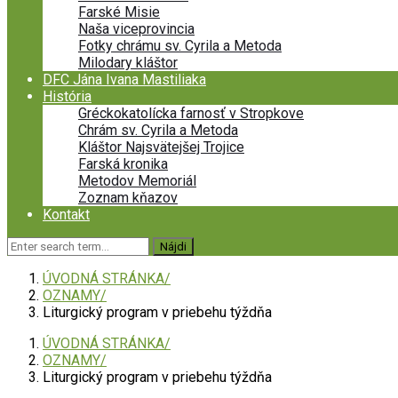
Farské Misie
Naša viceprovincia
Fotky chrámu sv. Cyrila a Metoda
Milodary kláštor
DFC Jána Ivana Mastiliaka
História
Gréckokatolícka farnosť v Stropkove
Chrám sv. Cyrila a Metoda
Kláštor Najsvätejšej Trojice
Farská kronika
Metodov Memoriál
Zoznam kňazov
Kontakt
ÚVODNÁ STRÁNKA
OZNAMY
Liturgický program v priebehu týždňa
ÚVODNÁ STRÁNKA
OZNAMY
Liturgický program v priebehu týždňa