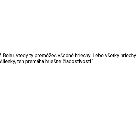
milé Bohu, vtedy ty premôžeš všedné hriechy. Lebo všetky hriechy
lienky, ten premáha hriešne žiadostivosti.“