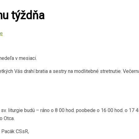
hu týždňa
re
 nedeľa v mesiaci.
kých Vás drahí bratia a sestry na modlitebné stretnutie. Večerná 
v. liturgie budú – ráno o 8 00 hod. poobede o 16 00 hod. o 17 45
o Otca.
j Pacák CSsR,