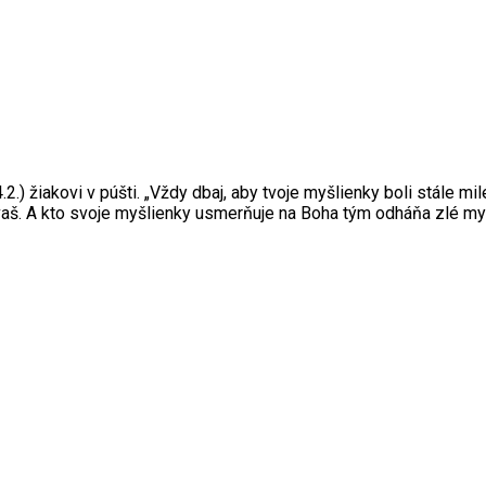
.2.) žiakovi v púšti. „Vždy dbaj, aby tvoje myšlienky boli stále 
avaš. A kto svoje myšlienky usmerňuje na Boha tým odháňa zlé myš