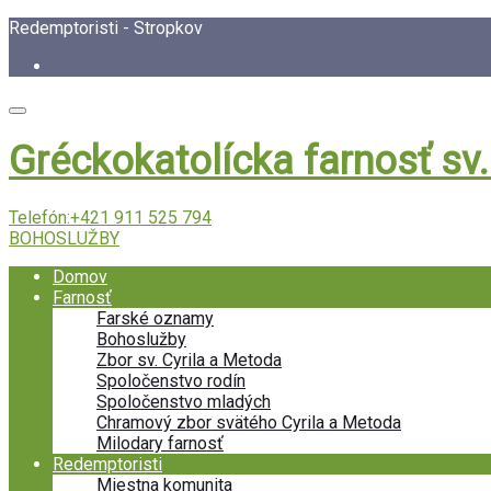
Redemptoristi - Stropkov
Gréckokatolícka farnosť sv
Telefón:
+421 911 525 794
BOHOSLUŽBY
Domov
Farnosť
Farské oznamy
Bohoslužby
Zbor sv. Cyrila a Metoda
Spoločenstvo rodín
Spoločenstvo mladých
Chramový zbor svätého Cyrila a Metoda
Milodary farnosť
Redemptoristi
Miestna komunita