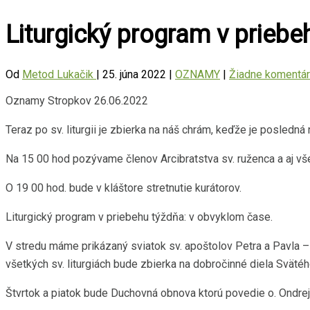
Liturgický program v priebe
Od
Metod Lukačik
|
25. júna 2022
|
OZNAMY
|
Žiadne komentá
Oznamy Stropkov 26.06.2022
Teraz po sv. liturgii je zbierka na náš chrám, keďže je posledná
Na 15 00 hod pozývame členov Arcibratstva sv. ruženca a aj všet
O 19 00 hod. bude v kláštore stretnutie kurátorov.
Liturgický program v priebehu týždňa: v obvyklom čase.
V stredu máme prikázaný sviatok sv. apoštolov Petra a Pavla – s
všetkých sv. liturgiách bude zbierka na dobročinné diela Svätéh
Štvrtok a piatok bude Duchovná obnova ktorú povedie o. Ondre