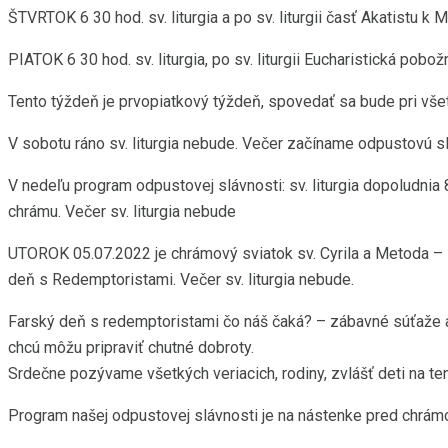
ŠTVRTOK 6 30 hod. sv. liturgia a po sv. liturgii časť Akatistu k 
PIATOK 6 30 hod. sv. liturgia, po sv. liturgii Eucharistická pobo
Tento týždeň je prvopiatkový týždeň, spovedať sa bude pri všetk
V sobotu ráno sv. liturgia nebude. Večer začíname odpustovú slá
V nedeľu program odpustovej slávnosti: sv. liturgia dopoludnia
chrámu. Večer sv. liturgia nebude
UTOROK 05.07.2022 je chrámový sviatok sv. Cyrila a Metoda – sv.
deň s Redemptoristami. Večer sv. liturgia nebude.
Farský deň s redemptoristami čo náš čaká? – zábavné súťaže a 
chcú môžu pripraviť chutné dobroty.
Srdečne pozývame všetkých veriacich, rodiny, zvlášť deti na te
Program našej odpustovej slávnosti je na nástenke pred chrám