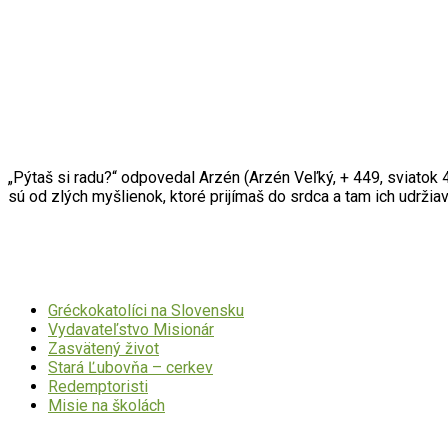
Citát mesiaca
„Pýtaš si radu?“ odpovedal Arzén (Arzén Veľký, + 449, sviatok 4
sú od zlých myšlienok, ktoré prijímaš do srdca a tam ich udrži
Dôležité odkazy
Gréckokatolíci na Slovensku
Vydavateľstvo Misionár
Zasvätený život
Stará Ľubovňa – cerkev
Redemptoristi
Misie na školách