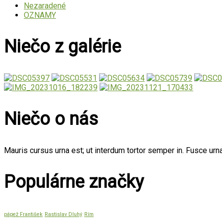
Nezaradené
OZNAMY
Niečo z galérie
Niečo o nás
Mauris cursus urna est; ut interdum tortor semper in. Fusce urna
Populárne značky
pápež František
Rastislav Dluhý
Rím