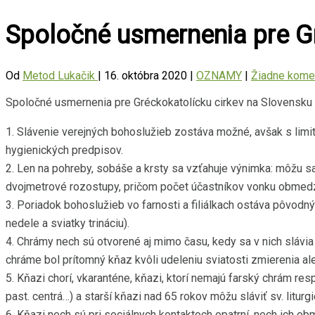
Spoločné usmernenia pre Gr
Od
Metod Lukačik
|
16. októbra 2020
|
OZNAMY
|
Žiadne kome
Spoločné usmernenia pre Gréckokatolícku cirkev na Slovensku
1. Slávenie verejných bohoslužieb zostáva možné, avšak s lim
hygienických predpisov.
2. Len na pohreby, sobáše a krsty sa vzťahuje výnimka: môžu s
dvojmetrové rozostupy, pričom počet účastníkov vonku obmed
3. Poriadok bohoslužieb vo farnosti a filiálkach ostáva pôvodný
nedele a sviatky trináciu).
4. Chrámy nech sú otvorené aj mimo času, kedy sa v nich slávi
chráme bol prítomný kňaz kvôli udeleniu sviatosti zmierenia ale
5. Kňazi chorí, vkaranténe, kňazi, ktorí nemajú farský chrám res
past. centrá…) a starší kňazi nad 65 rokov môžu sláviť sv. liturg
6. Kňazi nech sú pri sociálnych kontaktoch opatrní, nech ich ob