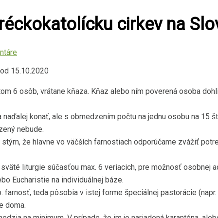
éckokatolícku cirkev na Sl
ntáre
 od 15.10.2020
itom 6 osôb, vrátane kňaza. Kňaz alebo ním poverená osoba doh
a naďalej konať, ale s obmedzením počtu na jednu osobu na 15 št
zený nebude.
 stým, že hlavne vo väčších farnostiach odporúčame zvážiť potreb
a sväté liturgie súčasťou max. 6 veriacich, pre možnosť osobnej
bo Eucharistie na individuálnej báze.
p. farnosť, teda pôsobia v istej forme špeciálnej pastorácie (nap
ie doma.
medzia na minimum. V prípade, že im je nariadená karanténa, aleb