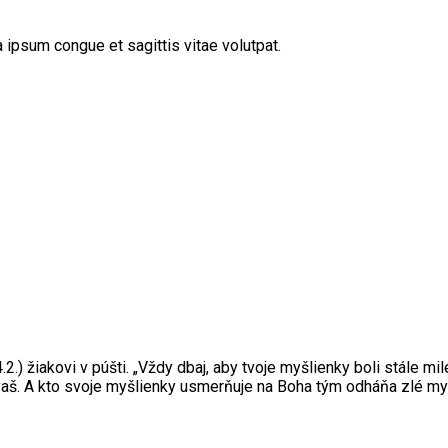
 ipsum congue et sagittis vitae volutpat.
.2.) žiakovi v púšti. „Vždy dbaj, aby tvoje myšlienky boli stále 
avaš. A kto svoje myšlienky usmerňuje na Boha tým odháňa zlé myš