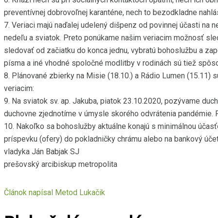
preventívnej dobrovoľnej karanténe, nech to bezodkladne nahlási
7. Veriaci majú naďalej udelený dišpenz od povinnej účasti na
nedeľu a sviatok. Preto ponúkame našim veriacim možnosť sled
sledovať od začiatku do konca jednu, vybratú bohoslužbu a zapoj
písma a iné vhodné spoločné modlitby v rodinách sú tiež spôsob
8. Plánované zbierky na Misie (18.10.) a Rádio Lumen (15.11) 
veriacim:
9. Na sviatok sv. ap. Jakuba, piatok 23.10.2020, pozývame duc
duchovne zjednotíme v úmysle skorého odvrátenia pandémie. 
10. Nakoľko sa bohoslužby aktuálne konajú s minimálnou účasťo
príspevku (ofery) do pokladničky chrámu alebo na bankový úče
vladyka Ján Babjak SJ
prešovský arcibiskup metropolita
Článok napísal
Metod Lukačik