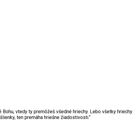
milé Bohu, vtedy ty premôžeš všedné hriechy. Lebo všetky hriechy
lienky, ten premáha hriešne žiadostivosti.“