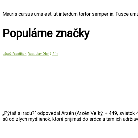
Mauris cursus urna est; ut interdum tortor semper in. Fusce urna
Populárne značky
pápež František
Rastislav Dluhý
Rím
Citát mesiaca
„Pýtaš si radu?“ odpovedal Arzén (Arzén Veľký, + 449, sviatok 4
sú od zlých myšlienok, ktoré prijímaš do srdca a tam ich udrži
Dôležité odkazy