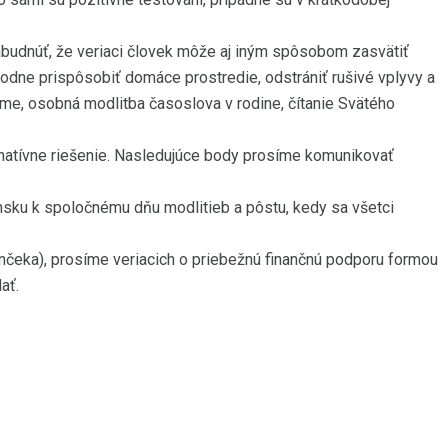
zabudnúť, že veriaci človek môže aj iným spôsobom zasvätiť
dne prispôsobiť domáce prostredie, odstrániť rušivé vplyvy a
ráme, osobná modlitba časoslova v rodine, čítanie Svätého
rnatívne riešenie. Nasledujúce body prosíme komunikovať
ensku k spoločnému dňu modlitieb a pôstu, kedy sa všetci
ončeka), prosíme veriacich o priebežnú finančnú podporu formou
ať.