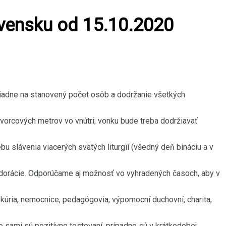
ovensku od 15.10.2020
liadne na stanovený počet osôb a dodržanie všetkých
vorcových metrov vo vnútri; vonku bude treba dodržiavať
u slávenia viacerých svätých liturgií (všedný deň bináciu a v
 adorácie. Odporúčame aj možnosť vo vyhradených časoch, aby v
r. kúria, nemocnice, pedagógovia, výpomocní duchovní, charita,
o sami sú pozitívne testovaní, prípadne sú v krátkodobej