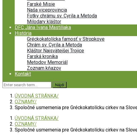
Farské Misie
Naša viceprovincia
Fotky chrámu sv. Cyrila a Metoda
Milodary kláštor
DFC Jána Ivana Mastiliaka
História
Gréckokatolícka farnosť v Stropkove
Chrám sv. Cyrila a Metoda
Kláštor Najsvätejšej Trojice
Farská kronika
Metodov Memoriál
Zoznam kňazov
Kontakt
ÚVODNÁ STRÁNKA
OZNAMY
Spoločné usmernenia pre Gréckokatolícku cirkev na Slov
ÚVODNÁ STRÁNKA
OZNAMY
Spoločné usmernenia pre Gréckokatolícku cirkev na Slov