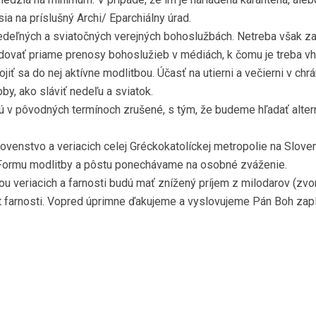
a na príslušný Archi/ Eparchiálny úrad.
 nedeľných a sviatočných verejných bohoslužbách. Netreba však 
ovať priame prenosy bohoslužieb v médiách, k čomu je treba vho
iť sa do nej aktívne modlitbou. Účasť na utierni a večierni v ch
y, ako sláviť nedeľu a sviatok.
sú v pôvodných termínoch zrušené, s tým, že budeme hľadať alte
hovenstvo a veriacich celej Gréckokatolíckej metropolie na Slov
Formu modlitby a pôstu ponechávame na osobné zváženie.
u veriacich a farnosti budú mať znížený príjem z milodarov (zv
t farnosti. Vopred úprimne ďakujeme a vyslovujeme Pán Boh zapl