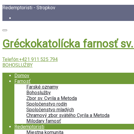
Redemptoristi - Stropkov
Gréckokatolícka farnosť sv
Telefón:
+421 911 525 794
BOHOSLUŽBY
Domov
Farnosť
Farské oznamy
Bohoslužby
Zbor sv. Cyrila a Metoda
Spoločenstvo rodín
Spoločenstvo mladých
Chramový zbor svätého Cyrila a Metoda
Milodary farnosť
Redemptoristi
Miestna komunita