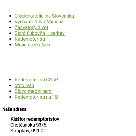
Gréckokatolíci na Slovensku
Vydavateľstvo Misionár
Zasvätený život
Stará Ľubovňa – cerkev
Redemptoristi
Misie na školách
Mohlo by Vás zaujímať
Redemptoristi CSsR
otec Ivan
Slovo medzi nami
Redemptoristi na FB
Naša adresa:
Kláštor redemptoristov
Chotčanská 93/6,
Stropkov, 091 01