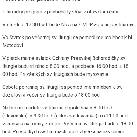
Liturgický program v priebehu týždňa: v obvyklom čase.
V stredu o 17 30 hod. bude Novéna k MUP a po nej sv. liturgia.
Vo štvrtok po večernej sv. liturgii sa pomodlime moleben k bl.
Metodovi
V piatok mame sviatok Ochrany Presvätej Bohorodičky sv.
liturgie budú tri ráno o 8 00 hod., a poobede 16 00 hod. a 18
00 hod. Pri všetkých sv. liturgiách bude myrovanie.
Sobota po rannej sv. liturgii sa pomodlime moleben k sv.
Jozefovi a večer sv. liturgia bude o 18 00 hod.
Na budúcu nedeľu sv. liturgie dopoludnia o 8 00 hod.
(slovenská), o 9 30 hod. (cirkevnoslovanská) a o 11 00 hod.
zameraná na rodiny z deťmi. Večerná sv. liturgia bude o 18 00
hod. Pri všetkých sv. liturgiách bude zbierka na náš chrám.