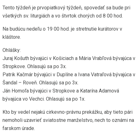
Tento týždeň je prvopiatkový týždeň, spovedať sa bude pri
všetkých sv. liturgiách a vo štvrtok chorých od 8 00 hod.
Na budúcu nedeľu o 19 00 hod. je stretnutie kurátorov v
kláštore.
Ohlášky:
Juraj Košuth bývajúci v Košiciach a Mária Vrabľová bývajúca v
Stropkove. Ohlasujú sa po 3x.
Patrik Kačmár bývajúci v Duplíne a Ivana Vatraľová bývajúca v
Šandal – Roveň. Ohlasujú sa po 3x.
Ján Homoľa bývajúci v Stropkove a Katarína Adamová
bývajúca vo Vechci. Ohlasujú sa po 1x.
Kto by vedel nejakú cirkevno-právnu prekážku, aby tieto pári
nemoholi uzavrieť sviatostne manželstvo, nech to oznámi na
farskom úrade.