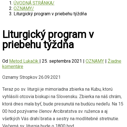
ÚVODNÁ STRÁNKA
OZNAMY
Liturgický program v priebehu týždňa
Liturgický program v
priebehu týždňa
Od
Metod Lukačik
|
25. septembra 2021
|
OZNAMY
|
Žiadne
komentáre
Oznamy Stropkov 26.09.2021
Teraz po sv. liturgii je mimoriadna zbierka na Kubu, ktorú
vyhlásili otcovia biskupi na Slovensku. Zbierka na náš chrám,
ktorá dnes mala byť, bude presunutá na budúcu nedeľu. Na 15
00 hod pozývame členov Arcibratstva sv. ruženca a aj
všetkých Vás drahí bratia a sestry na modlitebné stretnutie.
Večerná sv. liturgia bude o 1800 hod.