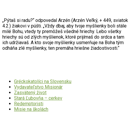
Citát mesiaca
„Pýtaš si radu?“ odpovedal Arzén (Arzén Veľký, + 449, sviatok
4.2.) žiakovi v púšti. „Vždy dbaj, aby tvoje myšlienky boli stále
milé Bohu, vtedy ty premôžeš všedné hriechy. Lebo všetky
hriechy sú od zlých myšlienok, ktoré prijímaš do srdca a tam
ich udržiavaš. A kto svoje myšlienky usmerňuje na Boha tým
odháňa zlé myšlienky, ten premáha hriešne žiadostivosti.“
Dôležité odkazy
Gréckokatolíci na Slovensku
Vydavateľstvo Misionár
Zasvätený život
Stará Ľubovňa – cerkev
Redemptoristi
Misie na školách
Mohlo by Vás zaujímať