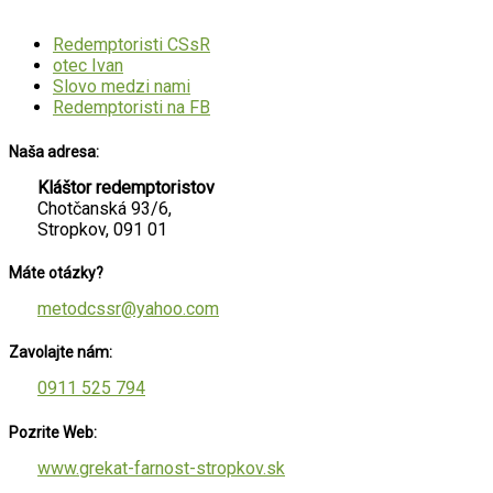
Redemptoristi CSsR
otec Ivan
Slovo medzi nami
Redemptoristi na FB
Naša adresa:
Kláštor redemptoristov
Chotčanská 93/6,
Stropkov, 091 01
Máte otázky?
metodcssr@yahoo.com
Zavolajte nám:
0911 525 794
Pozrite Web:
www.grekat-farnost-stropkov.sk