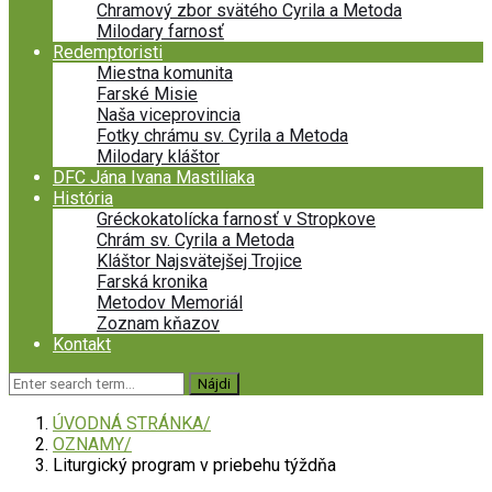
Chramový zbor svätého Cyrila a Metoda
Milodary farnosť
Redemptoristi
Miestna komunita
Farské Misie
Naša viceprovincia
Fotky chrámu sv. Cyrila a Metoda
Milodary kláštor
DFC Jána Ivana Mastiliaka
História
Gréckokatolícka farnosť v Stropkove
Chrám sv. Cyrila a Metoda
Kláštor Najsvätejšej Trojice
Farská kronika
Metodov Memoriál
Zoznam kňazov
Kontakt
ÚVODNÁ STRÁNKA
OZNAMY
Liturgický program v priebehu týždňa