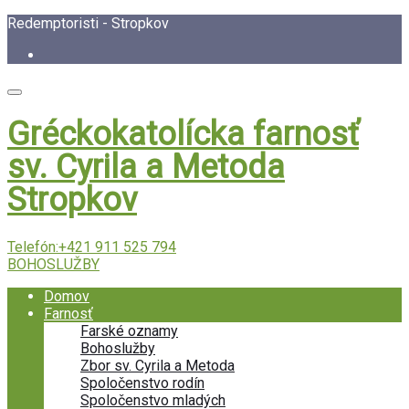
Redemptoristi - Stropkov
Gréckokatolícka farnosť
sv. Cyrila a Metoda
Stropkov
Telefón:
+421 911 525 794
BOHOSLUŽBY
Domov
Farnosť
Farské oznamy
Bohoslužby
Zbor sv. Cyrila a Metoda
Spoločenstvo rodín
Spoločenstvo mladých