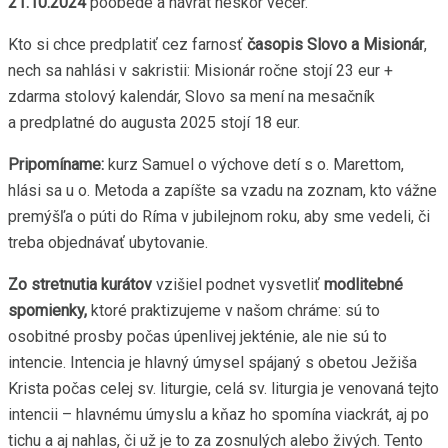
21.10.2024
poobede a návrat neskôr večer.
Kto si chce predplatiť cez farnosť
časopis Slovo a Misionár
,
nech sa nahlási v sakristii: Misionár ročne stojí 23 eur +
zdarma stolový kalendár, Slovo sa mení na mesačník
a predplatné do augusta 2025 stojí 18 eur.
Pripomíname:
kurz Samuel o výchove detí s o. Marettom,
hlási sa u o. Metoda a zapíšte sa vzadu na zoznam, kto vážne
premýšľa o púti do Ríma v jubilejnom roku, aby sme vedeli, či
treba objednávať ubytovanie.
Zo stretnutia kurátov
vzišiel podnet vysvetliť
modlitebné
spomienky,
ktoré praktizujeme v našom chráme: sú to
osobitné prosby počas úpenlivej jekténie, ale nie sú to
intencie. Intencia je hlavný úmysel spájaný s obetou Ježiša
Krista počas celej sv. liturgie, celá sv. liturgia je venovaná tejto
intencii – hlavnému úmyslu a kňaz ho spomína viackrát, aj po
tichu a aj nahlas, či už je to za zosnulých alebo živých. Tento