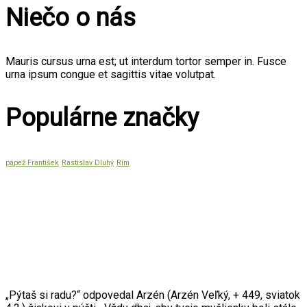
Niečo o nás
Mauris cursus urna est; ut interdum tortor semper in. Fusce
urna ipsum congue et sagittis vitae volutpat.
Populárne značky
pápež František
Rastislav Dluhý
Rím
Citát mesiaca
„Pýtaš si radu?“ odpovedal Arzén (Arzén Veľký, + 449, sviatok