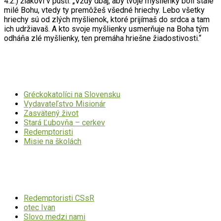
4.2.) žiakovi v púšti. „Vždy dbaj, aby tvoje myšlienky boli stále
milé Bohu, vtedy ty premôžeš všedné hriechy. Lebo všetky
hriechy sú od zlých myšlienok, ktoré prijímaš do srdca a tam
ich udržiavaš. A kto svoje myšlienky usmerňuje na Boha tým
odháňa zlé myšlienky, ten premáha hriešne žiadostivosti.“
Dôležité odkazy
Gréckokatolíci na Slovensku
Vydavateľstvo Misionár
Zasvätený život
Stará Ľubovňa – cerkev
Redemptoristi
Misie na školách
Mohlo by Vás zaujímať
Redemptoristi CSsR
otec Ivan
Slovo medzi nami