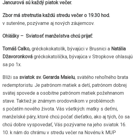
Jancurová sú každý piatok večer.
Zbor má stretnutia každú stredu večer o 19.30 hod.
v suteréne, pozývame aj nových záujemcov.
Ohlášky – Sviatosť manželstva chcú prijať:
Tomáš Calko,
gréckokokatolík, bývajúci v Brusnici a
Natália
Džavoronková
gréckokatolíčka, bývajúca v Stropkove ohlasujú
sa po 1x.
Blíži sa
sviatok sv. Gerarda Maielu
, svätého rehoľného brata
redemptoristu. Je patrónom matiek a detí, patrónom dobrej
svätej spovede a osobitne patrónom matiek požehnanom
stave. Taktiež je známym orodovníkom v problémoch
s počatím nového života. Vás všetkých: matky s deťmi,
manželské páry, ktoré chcú počať dieťatko, ako aj tých, čo sa
chcú dobre vyspovedať, Vás pozývame na jeho sviatok 16.
10. k nám do chrámu v stredu večer na Novénu k MUP