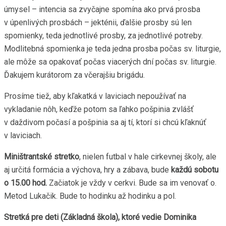
úmysel – intencia sa zvyčajne spomína ako prvá prosba
v úpenlivých prosbách – jekténii, ďalšie prosby sú len
spomienky, teda jednotlivé prosby, za jednotlivé potreby.
Modlitebná spomienka je teda jedna prosba počas sv. liturgie,
ale môže sa opakovať počas viacerých dní počas sv. liturgie.
Ďakujem kurátorom za včerajšiu brigádu.
Prosíme tiež, aby kľakatká v laviciach nepoužívať na
vykladanie nôh, keďže potom sa ľahko pošpinia zvlášť
v daždivom počasí a pošpinia sa aj tí, ktorí si chcú kľaknúť
v laviciach.
Miništrantské stretko
, nielen futbal v hale cirkevnej školy, ale
aj určitá formácia a výchova, hry a zábava, bude
každú sobotu
o 15.00 hod.
Začiatok je vždy v cerkvi. Bude sa im venovať o.
Metod Lukačik. Bude to hodinku až hodinku a pol.
Stretká pre deti (Základná škola), ktoré vedie Dominika