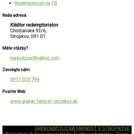
Redemptoristi na FB
Naša adresa:
Kláštor redemptoristov
Chotčanská 93/6,
Stropkov, 091 01
Máte otázky?
metodcssr@yahoo.com
Zavolajte nám:
0911 525 794
Pozrite Web:
www.grekat-farnost-stropkov.sk
copyright 2023
GREKOKATOLICKÁ FARNOSŤ V STROPKOVE