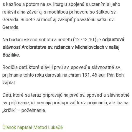
s kázňou a potom na sv. liturgiu spojenú s uctením si jeho
relikvií a na záver aj s modlitbou príhovoru so šatkou sv.
Gerarda. Budete si môcť aj zakúpiť posvätenú šatku sv.
Gerarda.
Na budúci víkend sobotu a nedeľu (12.-13.10.) je
odpustová
slávnosť Arcibratstva sv. ruženca v Michalovciach v našej
Bazilike.
Rodičia detí, ktoré slávili prvú sv. spoveď a slávnostné sv.
prijímanie tohto roku darovali na chrám 131, 46 eur. Pán Boh
zaplať.
Deti, ktoré sa teraz pripravujú na prvú sv. spoveď a slávnostné
sv. prijímanie, už nemajú pristupovať k sv. prijímaniu, ale iba na
„krížik“ – požehnanie.
Článok napísal
Metod Lukačik