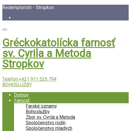
Redemptoristi - Stropkov
Gréckokatolícka farnosť
sv. Cyrila a Metoda
Stropkov
Telefón:
+421 911 525 794
BOHOSLUŽBY
Domov
Farnosť
Farské oznamy
Bohoslužby
Zbor sv. Cyrila a Metoda
Spoločenstvo rodín
Spoločenstvo mladých