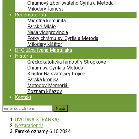
Chramový zbor svätého Cyrila a Metoda
Milodary farnosť
Redemptoristi
Miestna komunita
Farské Misie
Naša viceprovincia
Fotky chrámu sv. Cyrila a Metoda
Milodary kláštor
DFC Jána Ivana Mastiliaka
História
Gréckokatolícka farnosť v Stropkove
Chrám sv. Cyrila a Metoda
Kláštor Najsvätejšej Trojice
Farská kronika
Metodov Memoriál
Zoznam kňazov
Kontakt
ÚVODNÁ STRÁNKA
Nezaradené
Farské oznamy 6.10.2024