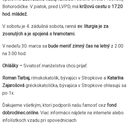
Bohorodičke. V piatok, pred LVPD, má
krížovú cestu o 17.20
hod. mládež.
V sobotu je 4. zádušná sobota, ranná
sv. liturgia je za
zosnulých a je spojená s hramotami.
V nedeľu 30. marca sa
bude meniť zimný čas na letný
z 2.00
na 3.00 hod.
Ohlášky –
Sviatosť manželstva chcú prijať:
Roman Tarbaj,
rímskokatolík, bývajúci v Stropkove a
Katarína
Zajarošová
gréckokatolíčka, bývajúca v Stropkove ohlasujú sa
po 1x.
Ďakujeme všetkým, ktorí podporili našu farnosť cez
fond
dobrodinec.online.
Viac informácii nájdete na internete alebo
infolístkoch vzadu pri spovedniciach.