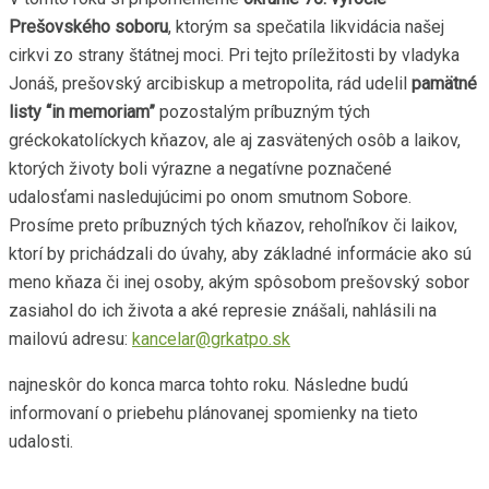
Prešovského soboru
, ktorým sa spečatila likvidácia našej
cirkvi zo strany štátnej moci. Pri tejto príležitosti by vladyka
Jonáš, prešovský arcibiskup a metropolita, rád udelil
pamätné
listy “in memoriam”
pozostalým príbuzným tých
gréckokatolíckych kňazov, ale aj zasvätených osôb a laikov,
ktorých životy boli výrazne a negatívne poznačené
udalosťami nasledujúcimi po onom smutnom Sobore.
Prosíme preto príbuzných tých kňazov, rehoľníkov či laikov,
ktorí by prichádzali do úvahy, aby základné informácie ako sú
meno kňaza či inej osoby, akým spôsobom prešovský sobor
zasiahol do ich života a aké represie znášali, nahlásili na
mailovú adresu:
kancelar@grkatpo.sk
najneskôr do konca marca tohto roku. Následne budú
informovaní o priebehu plánovanej spomienky na tieto
udalosti.