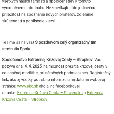
všetkých našich farností a spoločenstiev k tomuto
výnimočnému stretnutiu. Nezmeškajte túto jedinečnú
príležitosť na spoznanie nových priateľov, zdieľanie
skúseností a posilnenie viery!
Tešíme sa na vás!
S pozdravom celý organizačný tím
stretnutia Spolu
Spoločenstvo Extrémnej Krížovej Cesty – Stropkov
, Vás
pozýva dňa:
4. 4. 2025
, na možnosť prežitia krížovej cesty v
celonočnej modlitbe, pri náročných podmienkach. Registračný
link, ako aj všetky potrebné informácie nájdete na webovej
stránke:
www.ekc.sk
ako aj na facebookovej
stránke:
Extrémna Krížová Cesta – Slovensko
a
Extrémna
Krížová Cesta – Stropkov