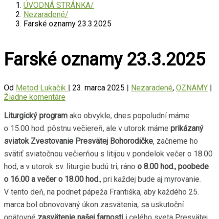
ÚVODNÁ STRÁNKA
Nezaradené
Farské oznamy 23.3.2025
Farské oznamy 23.3.2025
Od
Metod Lukačik
|
23. marca 2025
|
Nezaradené
,
OZNAMY
|
Žiadne komentáre
Liturgický program
ako obvykle, dnes popoludní máme
o 15.00 hod. pôstnu večiereň, ale v utorok máme
prikázaný
sviatok
Zvestovanie Presvätej Bohorodičke
, začneme ho
svätiť sviatočnou večierňou s litijou v pondelok večer o 18.00
hod, a v utorok sv. liturgie budú tri, ráno
o 8.00 hod., poobede
o 16.00 a večer o 18.00 hod.
, pri každej bude aj myrovanie.
V tento deň, na podnet pápeža Františka, aby každého 25.
marca bol obnovovaný úkon zasvätenia, sa uskutoční
opätovné
zasvätenie našej farnosti
i celého sveta Presvätej