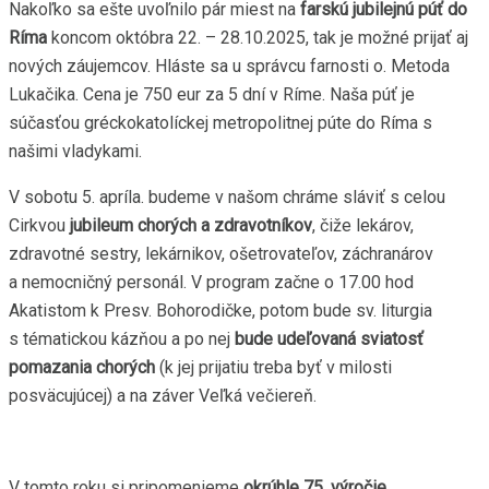
Nakoľko sa ešte uvoľnilo pár miest na
farskú jubilejnú púť do
Ríma
koncom októbra 22. – 28.10.2025, tak je možné prijať aj
nových záujemcov. Hláste sa u správcu farnosti o. Metoda
Lukačika. Cena je 750 eur za 5 dní v Ríme. Naša púť je
súčasťou gréckokatolíckej metropolitnej púte do Ríma s
našimi vladykami.
V sobotu 5. apríla. budeme v našom chráme sláviť s celou
Cirkvou
jubileum chorých a zdravotníkov
, čiže lekárov,
zdravotné sestry, lekárnikov, ošetrovateľov, záchranárov
a nemocničný personál. V program začne o 17.00 hod
Akatistom k Presv. Bohorodičke, potom bude sv. liturgia
s tématickou kázňou a po nej
bude udeľovaná sviatosť
pomazania chorých
(k jej prijatiu treba byť v milosti
posväcujúcej) a na záver Veľká večiereň.
V tomto roku si pripomenieme
okrúhle 75. výročie