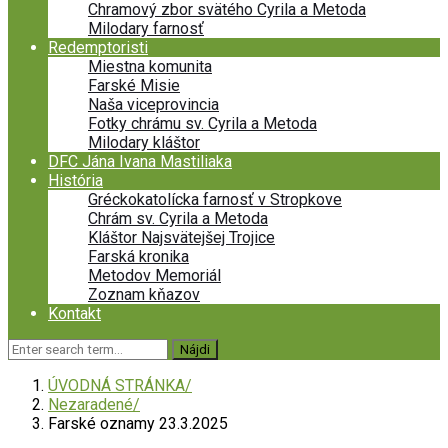
Chramový zbor svätého Cyrila a Metoda
Milodary farnosť
Redemptoristi
Miestna komunita
Farské Misie
Naša viceprovincia
Fotky chrámu sv. Cyrila a Metoda
Milodary kláštor
DFC Jána Ivana Mastiliaka
História
Gréckokatolícka farnosť v Stropkove
Chrám sv. Cyrila a Metoda
Kláštor Najsvätejšej Trojice
Farská kronika
Metodov Memoriál
Zoznam kňazov
Kontakt
ÚVODNÁ STRÁNKA
Nezaradené
Farské oznamy 23.3.2025