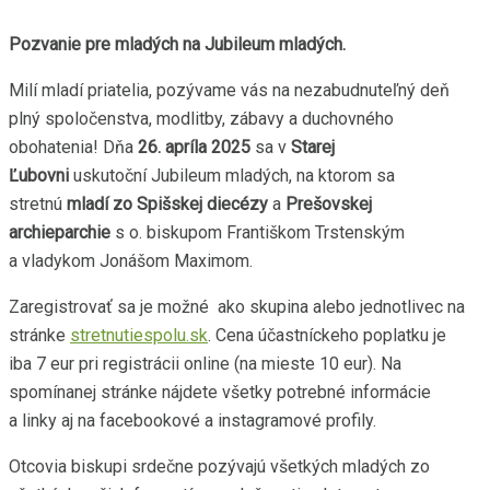
Pozvanie pre mladých na Jubileum mladých.
Milí mladí priatelia, pozývame vás na nezabudnuteľný deň
plný spoločenstva, modlitby, zábavy a duchovného
obohatenia! Dňa
26. apríla 2025
sa v
Starej
Ľubovni
uskutoční
Jubileum mladých, na ktorom sa
stretnú
mladí zo Spišskej diecézy
a
Prešovskej
archieparchie
s
o. biskupom Františkom Trstenským
a vladykom Jonášom Maximom.
Zaregistrovať sa je možné ako skupina alebo jednotlivec na
stránke
stretnutiespolu.sk
. Cena účastníckeho poplatku je
iba 7 eur pri registrácii online (na mieste 10 eur). Na
spomínanej stránke nájdete všetky potrebné informácie
a linky aj na facebookové a instagramové profily.
Otcovia biskupi srdečne pozývajú všetkých mladých zo