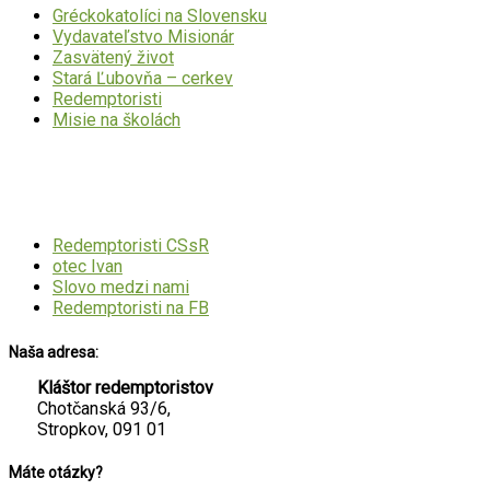
Gréckokatolíci na Slovensku
Vydavateľstvo Misionár
Zasvätený život
Stará Ľubovňa – cerkev
Redemptoristi
Misie na školách
Mohlo by Vás zaujímať
Redemptoristi CSsR
otec Ivan
Slovo medzi nami
Redemptoristi na FB
Naša adresa:
Kláštor redemptoristov
Chotčanská 93/6,
Stropkov, 091 01
Máte otázky?