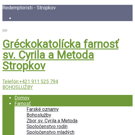
Redemptoristi - Stropkov
Gréckokatolícka farnosť
sv. Cyrila a Metoda
Stropkov
Telefón:
+421 911 525 794
BOHOSLUŽBY
Domov
Farnosť
Farské oznamy
Bohoslužby
Zbor sv. Cyrila a Metoda
Spoločenstvo rodín
Spoločenstvo mladých