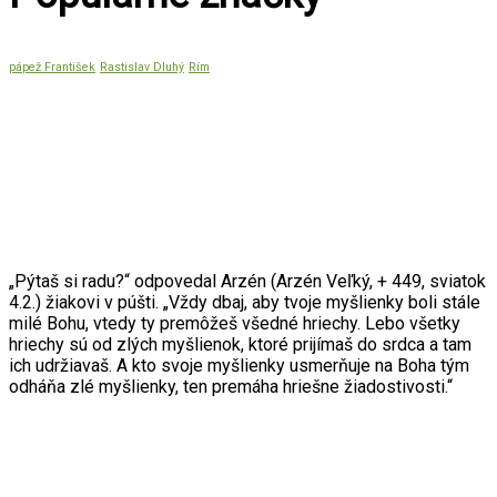
pápež František
Rastislav Dluhý
Rím
Citát mesiaca
„Pýtaš si radu?“ odpovedal Arzén (Arzén Veľký, + 449, sviatok
4.2.) žiakovi v púšti. „Vždy dbaj, aby tvoje myšlienky boli stále
milé Bohu, vtedy ty premôžeš všedné hriechy. Lebo všetky
hriechy sú od zlých myšlienok, ktoré prijímaš do srdca a tam
ich udržiavaš. A kto svoje myšlienky usmerňuje na Boha tým
odháňa zlé myšlienky, ten premáha hriešne žiadostivosti.“
Dôležité odkazy