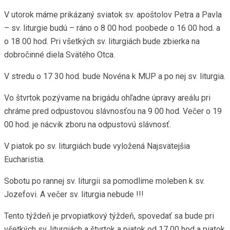
V utorok máme prikázaný sviatok sv. apoštolov Petra a Pavla
– sv. liturgie budú – ráno o 8 00 hod. poobede o 16 00 hod. a
o 18 00 hod. Pri všetkých sv. liturgiách bude zbierka na
dobročinné diela Svätého Otca.
V stredu o 17 30 hod. bude Novéna k MUP a po nej sv. liturgia.
Vo štvrtok pozývame na brigádu ohľadne úpravy areálu pri
chráme pred odpustovou slávnosťou na 9 00 hod. Večer o 19
00 hod. je nácvik zboru na odpustovú slávnosť.
V piatok po sv. liturgiách bude vyložená Najsvätejšia
Eucharistia.
Sobotu po rannej sv. liturgii sa pomodlime moleben k sv.
Jozefovi. A večer sv. liturgia nebude !!!
Tento týždeň je prvopiatkový týždeň, spovedať sa bude pri
všetkých sv. liturgiách a štvrtok a piatok od 17 00 hod a piatok