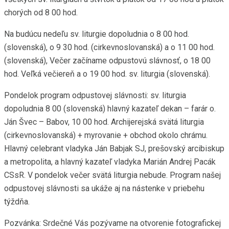
chorých od 8 00 hod.
Na budúcu nedeľu sv. liturgie dopoludnia o 8 00 hod.
(slovenská), o 9 30 hod. (cirkevnoslovanská) a o 11 00 hod.
(slovenská), Večer začíname odpustovú slávnosť, o 18 00
hod. Veľká večiereň a o 19 00 hod. sv. liturgia (slovenská).
Pondelok program odpustovej slávnosti: sv. liturgia
dopoludnia 8 00 (slovenská) hlavný kazateľ dekan – farár o.
Ján Švec – Babov, 10 00 hod. Archijerejská svätá liturgia
(cirkevnoslovanská) + myrovanie + obchod okolo chrámu.
Hlavný celebrant vladyka Ján Babjak SJ, prešovský arcibiskup
a metropolita, a hlavný kazateľ vladyka Marián Andrej Pacák
CSsR. V pondelok večer svätá liturgia nebude. Program našej
odpustovej slávnosti sa ukáže aj na nástenke v priebehu
týždňa.
Pozvánka: Srdečné Vás pozývame na otvorenie fotografickej