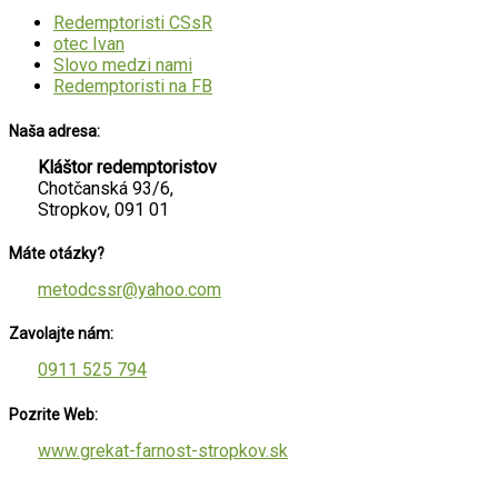
Redemptoristi CSsR
otec Ivan
Slovo medzi nami
Redemptoristi na FB
Naša adresa:
Kláštor redemptoristov
Chotčanská 93/6,
Stropkov, 091 01
Máte otázky?
metodcssr@yahoo.com
Zavolajte nám:
0911 525 794
Pozrite Web:
www.grekat-farnost-stropkov.sk