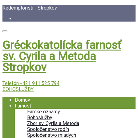
Redemptoristi - Stropkov
Gréckokatolícka farnosť
sv. Cyrila a Metoda
Stropkov
Telefón:
+421 911 525 794
BOHOSLUŽBY
Domov
Farnosť
Farské oznamy
Bohoslužby
Zbor sv. Cyrila a Metoda
Spoločenstvo rodín
Spoločenstvo mladých