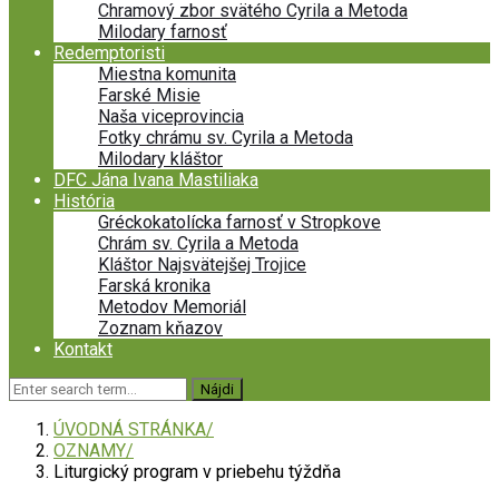
Chramový zbor svätého Cyrila a Metoda
Milodary farnosť
Redemptoristi
Miestna komunita
Farské Misie
Naša viceprovincia
Fotky chrámu sv. Cyrila a Metoda
Milodary kláštor
DFC Jána Ivana Mastiliaka
História
Gréckokatolícka farnosť v Stropkove
Chrám sv. Cyrila a Metoda
Kláštor Najsvätejšej Trojice
Farská kronika
Metodov Memoriál
Zoznam kňazov
Kontakt
ÚVODNÁ STRÁNKA
OZNAMY
Liturgický program v priebehu týždňa