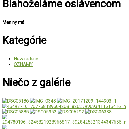
Blahoželáme oslávencom
Meniny má
Kategórie
Nezaradené
OZNAMY
Niečo z galérie