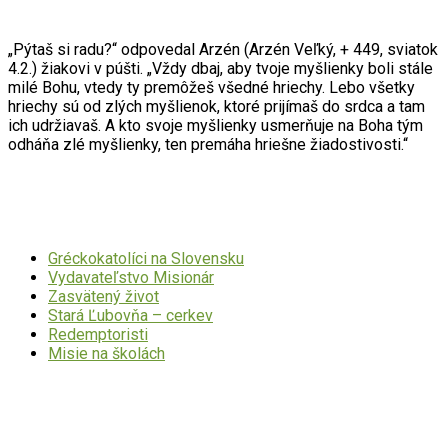
„Pýtaš si radu?“ odpovedal Arzén (Arzén Veľký, + 449, sviatok
4.2.) žiakovi v púšti. „Vždy dbaj, aby tvoje myšlienky boli stále
milé Bohu, vtedy ty premôžeš všedné hriechy. Lebo všetky
hriechy sú od zlých myšlienok, ktoré prijímaš do srdca a tam
ich udržiavaš. A kto svoje myšlienky usmerňuje na Boha tým
odháňa zlé myšlienky, ten premáha hriešne žiadostivosti.“
Dôležité odkazy
Gréckokatolíci na Slovensku
Vydavateľstvo Misionár
Zasvätený život
Stará Ľubovňa – cerkev
Redemptoristi
Misie na školách
Mohlo by Vás zaujímať